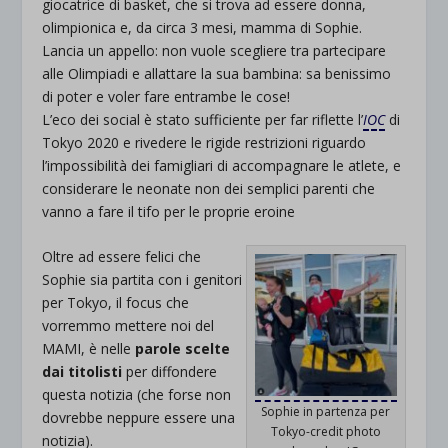
giocatrice di basket, che si trova ad essere donna,
olimpionica e, da circa 3 mesi, mamma di Sophie.
Lancia un appello: non vuole scegliere tra partecipare
alle Olimpiadi e allattare la sua bambina: sa benissimo
di poter e voler fare entrambe le cose!
L’eco dei social è stato sufficiente per far riflette l’
IOC
di
Tokyo 2020 e rivedere le rigide restrizioni riguardo
l’impossibilità dei famigliari di accompagnare le atlete, e
considerare le neonate non dei semplici parenti che
vanno a fare il tifo per le proprie eroine
Oltre ad essere felici che
Sophie sia partita con i genitori
per Tokyo, il focus che
vorremmo mettere noi del
MAMI, è nelle
parole scelte
dai titolisti
per diffondere
questa notizia (che forse non
Sophie in partenza per
dovrebbe neppure essere una
Tokyo-credit photo
notizia).