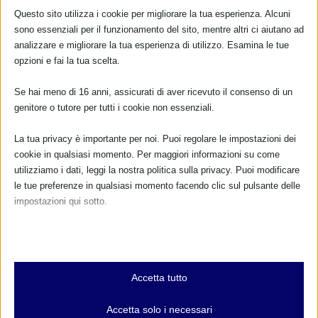
24 Ottobre 2015
Questo sito utilizza i cookie per migliorare la tua esperienza. Alcuni
sono essenziali per il funzionamento del sito, mentre altri ci aiutano ad
analizzare e migliorare la tua esperienza di utilizzo. Esamina le tue
opzioni e fai la tua scelta.
Se hai meno di 16 anni, assicurati di aver ricevuto il consenso di un
genitore o tutore per tutti i cookie non essenziali.
La tua privacy è importante per noi. Puoi regolare le impostazioni dei
cookie in qualsiasi momento. Per maggiori informazioni su come
utilizziamo i dati, leggi la nostra politica sulla privacy. Puoi modificare
le tue preferenze in qualsiasi momento facendo clic sul pulsante delle
impostazioni qui sotto.
Video della Conferenza “Allattamento è…
#ovunquelodesideri” – 13 maggio 2017
Nota che, se scegli di disabilitare alcuni tipi di cookie, questo potrebbe
20 Maggio 2017
influire sulla tua esperienza del sito e sui servizi che possiamo offrire.
Essenziali
Accetta tutto
I cookie e i servizi essenziali abilitano le funzioni di base e sono
necessari per il corretto funzionamento del sito web. Questi cookie
Accetta solo i necessari
e servizi non richiedono il consenso dell'utente secondo il GDPR.