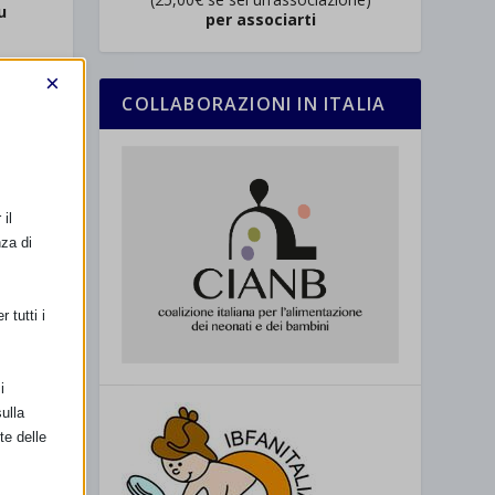
u
per associarti
×
COLLABORAZIONI IN ITALIA
il
nza di
 tutti i
i
ulla
te delle