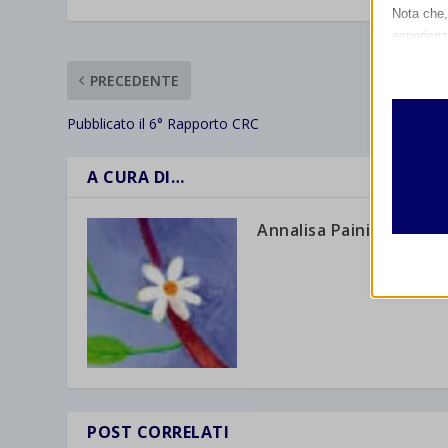
Nota che, 
esperienz
Essen
PRECEDENTE
I cooki
funzio
Pubblicato il 6° Rapporto CRC
second
A CURA DI…
Analit
et-edito
I cooki
Annalisa Paini
informa
mhcook
wordpre
Altri 
wordpre
_ga
Questa 
catego
wp-sett
_ga_*
wp-sett
jetpack
et-save
POST CORRELATI