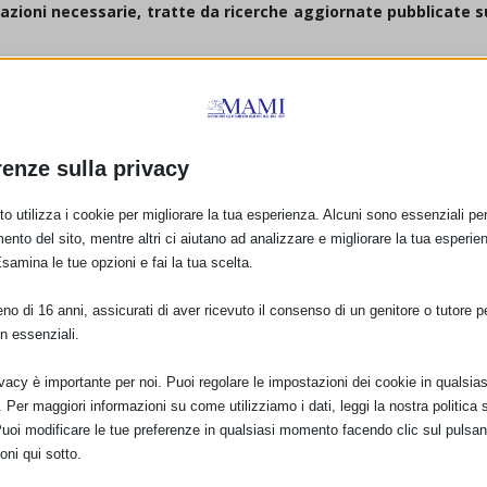
rmazioni necessarie, tratte da ricerche aggiornate pubblicate s
DELL’IBFAN SU ALIMENTAZIONE DEI BAMBINI E RESIDUI CHIMICI”
renze sulla privacy
o utilizza i cookie per migliorare la tua esperienza. Alcuni sono essenziali per 
ento del sito, mentre altri ci aiutano ad analizzare e migliorare la tua esperie
Esamina le tue opzioni e fai la tua scelta.
o di 16 anni, assicurati di aver ricevuto il consenso di un genitore o tutore per
n essenziali.
ivacy è importante per noi. Puoi regolare le impostazioni dei cookie in qualsias
Per maggiori informazioni su come utilizziamo i dati, leggi la nostra politica s
Puoi modificare le tue preferenze in qualsiasi momento facendo clic sul pulsan
oni qui sotto.
E: