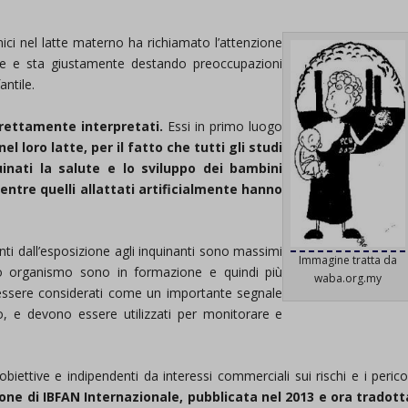
ici nel latte materno ha richiamato l’attenzione
ale e sta giustamente destando preoccupazioni
antile.
orrettamente interpretati.
Essi in primo luogo
 loro latte, per il fatto che tutti gli studi
nati la salute e lo sviluppo dei bambini
ntre quelli allattati artificialmente hanno
anti dall’esposizione agli inquinanti sono massimi
Immagine tratta da
ovo organismo sono in formazione e quindi più
waba.org.my
no essere considerati come un importante segnale
o, e devono essere utilizzati per monitorare e
iettive e indipendenti da interessi commerciali sui rischi e i pericol
ne di IBFAN Internazionale, pubblicata nel 2013 e ora tradott