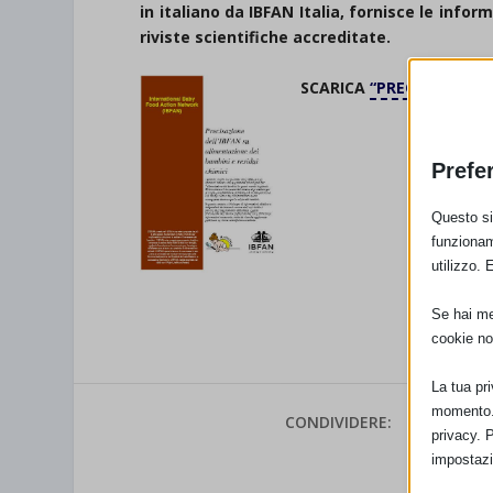
in italiano da IBFAN Italia, fornisce le info
riviste scientifiche accreditate.
SCARICA
“PRECISAZIONE 
Prefe
Questo sit
funzionam
utilizzo. 
Se hai men
cookie no
La tua pr
momento. 
CONDIVIDERE:
privacy. 
impostazi
VALUTAR