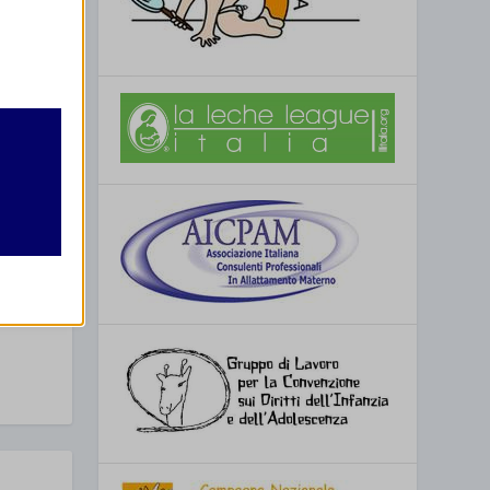
SSIMO
retto
utente
 del MAMI
re