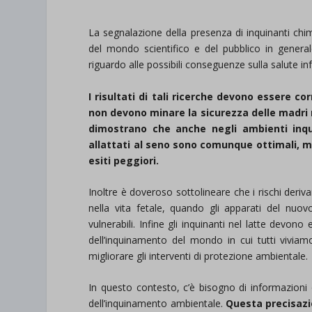
La segnalazione della presenza di inquinanti chim
del mondo scientifico e del pubblico in gener
riguardo alle possibili conseguenze sulla salute inf
I risultati di tali ricerche devono essere c
non devono minare la sicurezza delle madri nel
dimostrano che anche negli ambienti inqui
allattati al seno sono comunque ottimali, me
esiti peggiori.
Inoltre è doveroso sottolineare che i rischi deriv
nella vita fetale, quando gli apparati del nu
vulnerabili. Infine gli inquinanti nel latte devo
dell’inquinamento del mondo in cui tutti viviam
migliorare gli interventi di protezione ambientale.
In questo contesto, c’è bisogno di informazioni ob
dell’inquinamento ambientale.
Questa precisazio