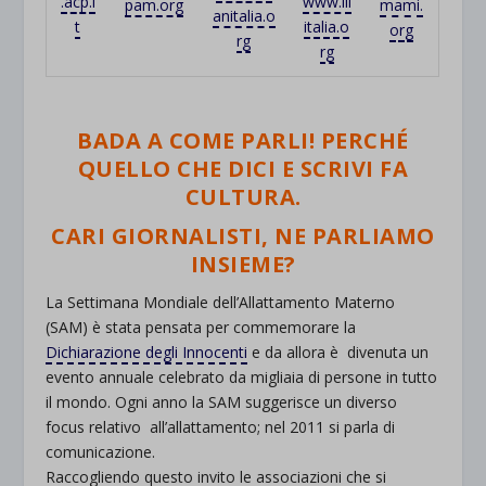
.acp.i
www.lll
pam.org
mami.
anitalia.o
t
italia.o
org
rg
rg
BADA A COME PARLI! PERCHÉ
QUELLO CHE DICI E SCRIVI FA
CULTURA.
CARI GIORNALISTI, NE PARLIAMO
INSIEME?
La Settimana Mondiale dell’Allattamento Materno
(SAM) è stata pensata per commemorare la
Dichiarazione degli Innocenti
e da allora è divenuta un
evento annuale celebrato da migliaia di persone in tutto
il mondo. Ogni anno la SAM suggerisce un diverso
focus relativo all’allattamento; nel 2011 si parla di
comunicazione.
Raccogliendo questo invito le associazioni che si