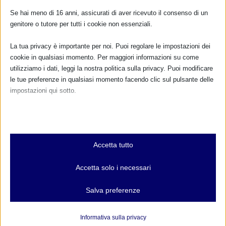
Se hai meno di 16 anni, assicurati di aver ricevuto il consenso di un
genitore o tutore per tutti i cookie non essenziali.
La tua privacy è importante per noi. Puoi regolare le impostazioni dei
“COMUNICALLATTIAMO” – SAM 2011 a Rozzano
cookie in qualsiasi momento. Per maggiori informazioni su come
(MI)
utilizziamo i dati, leggi la nostra politica sulla privacy. Puoi modificare
12 Settembre 2011
le tue preferenze in qualsiasi momento facendo clic sul pulsante delle
impostazioni qui sotto.
Nota che, se scegli di disabilitare alcuni tipi di cookie, questo potrebbe
RISPONDI
influire sulla tua esperienza del sito e sui servizi che possiamo offrire.
Essenziali
Accetta tutto
I cookie e i servizi essenziali abilitano le funzioni di base e sono
necessari per il corretto funzionamento del sito web. Questi cookie
Accetta solo i necessari
e servizi non richiedono il consenso dell'utente secondo il GDPR.
Mostra dettagli
Salva preferenze
Analitici
et-editor-available-post-*
I cookie di statistica raccolgono informazioni sull'utilizzo,
Informativa sulla privacy
consentendoci di ottenere informazioni su come i visitatori