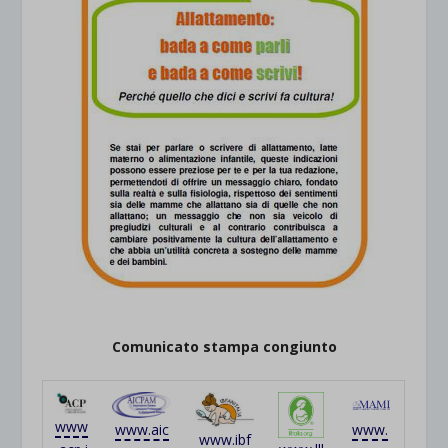
Comunicato stampa congiunto
www
www.aic
www.
www.ibf