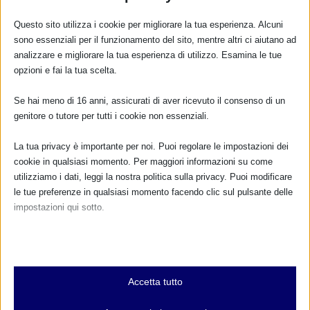
Questo sito utilizza i cookie per migliorare la tua esperienza. Alcuni
25° anniversario MAMI
sono essenziali per il funzionamento del sito, mentre altri ci aiutano ad
5 Febbraio 2022
analizzare e migliorare la tua esperienza di utilizzo. Esamina le tue
opzioni e fai la tua scelta.
Se hai meno di 16 anni, assicurati di aver ricevuto il consenso di un
genitore o tutore per tutti i cookie non essenziali.
La tua privacy è importante per noi. Puoi regolare le impostazioni dei
cookie in qualsiasi momento. Per maggiori informazioni su come
utilizziamo i dati, leggi la nostra politica sulla privacy. Puoi modificare
le tue preferenze in qualsiasi momento facendo clic sul pulsante delle
impostazioni qui sotto.
MAMI – ASSEMBLEA ANNUALE DEI SOCI 15 APRILE
Nota che, se scegli di disabilitare alcuni tipi di cookie, questo potrebbe
2023
influire sulla tua esperienza del sito e sui servizi che possiamo offrire.
6 Aprile 2023
Essenziali
Accetta tutto
I cookie e i servizi essenziali abilitano le funzioni di base e sono
necessari per il corretto funzionamento del sito web. Questi cookie