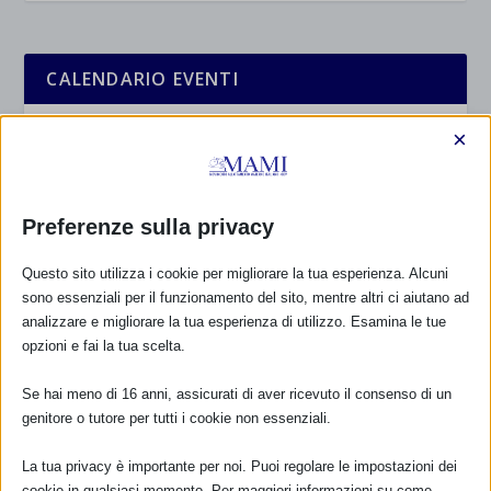
CALENDARIO EVENTI
Non ci sono eventi
×
TUTTI GLI EVENTI
Preferenze sulla privacy
Questo sito utilizza i cookie per migliorare la tua esperienza. Alcuni
FARMACI IN ALLATTAMENTO E
GRAVIDANZA
sono essenziali per il funzionamento del sito, mentre altri ci aiutano ad
analizzare e migliorare la tua esperienza di utilizzo. Esamina le tue
opzioni e fai la tua scelta.
NUMERO VERDE GRATUITO
800.883300
Se hai meno di 16 anni, assicurati di aver ricevuto il consenso di un
genitore o tutore per tutti i cookie non essenziali.
Maggiori informazioni
La tua privacy è importante per noi. Puoi regolare le impostazioni dei
cookie in qualsiasi momento. Per maggiori informazioni su come