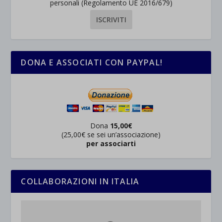
personali (Regolamento UE 2016/679)
rientrano nelle altre categorie specifiche o che non sono stati
_ga_*
wp-settings-time-*
esplicitamente categorizzati.
jetpackState[message]
Mostra dettagli
et-saved-post*
DONA E ASSOCIATI CON PAYPAL!
wpc*
Dona
15,00€
(25,00€ se sei un’associazione)
per associarti
COLLABORAZIONI IN ITALIA