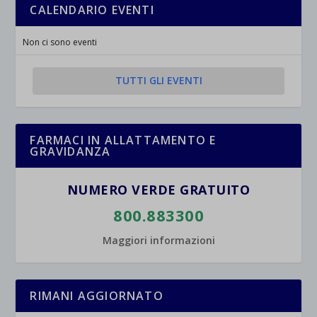
esplicitamente categorizzati.
CALENDARIO EVENTI
jetpackState[message]
Mostra dettagli
Non ci sono eventi
et-saved-post*
TUTTI GLI EVENTI
wpc*
FARMACI IN ALLATTAMENTO E
GRAVIDANZA
NUMERO VERDE GRATUITO
800.883300
Maggiori informazioni
RIMANI AGGIORNATO