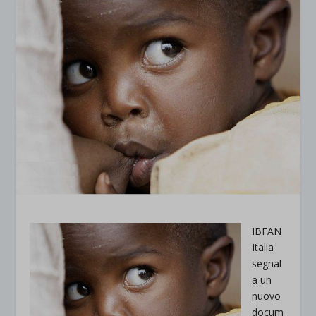
IBFAN
Italia
segnal
a un
nuovo
docum