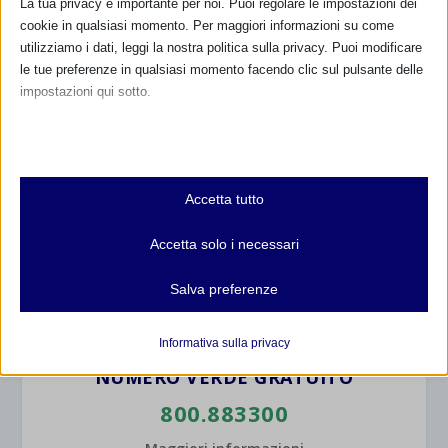
La tua privacy è importante per noi. Puoi regolare le impostazioni dei
cookie in qualsiasi momento. Per maggiori informazioni su come
utilizziamo i dati, leggi la nostra politica sulla privacy. Puoi modificare
le tue preferenze in qualsiasi momento facendo clic sul pulsante delle
impostazioni qui sotto.
CALENDARIO EVENTI
Nota che, se scegli di disabilitare alcuni tipi di cookie, questo potrebbe
influire sulla tua esperienza del sito e sui servizi che possiamo offrire.
Non ci sono eventi
Essenziali
Accetta tutto
I cookie e i servizi essenziali abilitano le funzioni di base e sono
TUTTI GLI EVENTI
necessari per il corretto funzionamento del sito web. Questi cookie
Accetta solo i necessari
e servizi non richiedono il consenso dell'utente secondo il GDPR.
Mostra dettagli
Salva preferenze
FARMACI IN ALLATTAMENTO E
Analitici
GRAVIDANZA
et-editor-available-post-*
I cookie di statistica raccolgono informazioni sull'utilizzo,
Informativa sulla privacy
consentendoci di ottenere informazioni su come i visitatori
mhcookie
NUMERO VERDE GRATUITO
interagiscono con il nostro sito web.
wordpress_logged_in_*
800.883300
Mostra dettagli
wordpress_test_cookie
Altri servizi