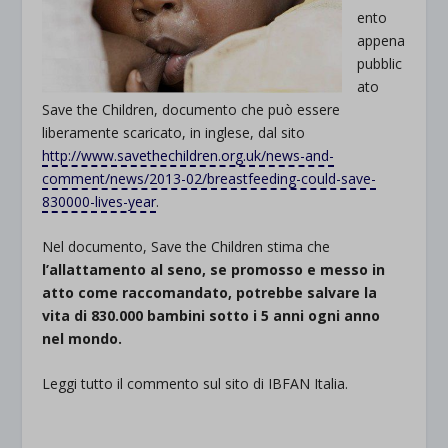
ento
appena
pubblic
ato
Save the Children, documento che può essere
liberamente scaricato, in inglese, dal sito
http://www.savethechildren.org.uk/news-and-
comment/news/2013-02/breastfeeding-could-save-
830000-lives-year
.
Nel documento, Save the Children stima che
l’allattamento al seno, se promosso e messo in
atto come raccomandato, potrebbe salvare la
vita di 830.000 bambini sotto i 5 anni ogni anno
nel mondo.
Leggi tutto il commento sul sito di IBFAN Italia.