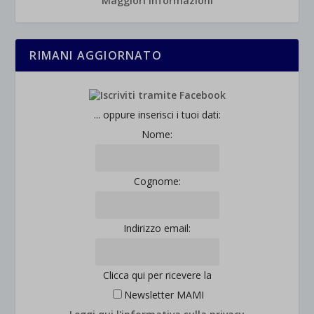
Maggiori informazioni
_ga
Questa categoria include tutti i cookie, i domini e i servizi che non
wp-settings-*
rientrano nelle altre categorie specifiche o che non sono stati
_ga_*
wp-settings-time-*
esplicitamente categorizzati.
RIMANI AGGIORNATO
jetpackState[message]
Mostra dettagli
et-saved-post*
... oppure inserisci i tuoi dati:
wpc*
Nome:
Cognome:
Indirizzo email:
Clicca qui per ricevere la
Newsletter MAMI