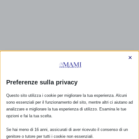
×
CALENDARIO EVENTI
Non ci sono eventi
Preferenze sulla privacy
TUTTI GLI EVENTI
Questo sito utilizza i cookie per migliorare la tua esperienza. Alcuni
sono essenziali per il funzionamento del sito, mentre altri ci aiutano ad
analizzare e migliorare la tua esperienza di utilizzo. Esamina le tue
FARMACI IN ALLATTAMENTO E
opzioni e fai la tua scelta.
GRAVIDANZA
Se hai meno di 16 anni, assicurati di aver ricevuto il consenso di un
NUMERO VERDE GRATUITO
genitore o tutore per tutti i cookie non essenziali.