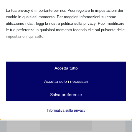
800.883300
La tua privacy è importante per noi. Puoi regolare le impostazioni dei
cookie in qualsiasi momento. Per maggiori informazioni su come
Maggiori informazioni
utilizziamo i dati, leggi la nostra politica sulla privacy. Puoi modificare
le tue preferenze in qualsiasi momento facendo clic sul pulsante delle
impostazioni qui sotto.
RIMANI AGGIORNATO
Nota che, se scegli di disabilitare alcuni tipi di cookie, questo potrebbe
influire sulla tua esperienza del sito e sui servizi che possiamo offrire.
Essenziali
... oppure inserisci i tuoi dati:
Accetta tutto
I cookie e i servizi essenziali abilitano le funzioni di base e sono
Nome:
necessari per il corretto funzionamento del sito web. Questi cookie
Accetta solo i necessari
e servizi non richiedono il consenso dell'utente secondo il GDPR.
Mostra dettagli
Salva preferenze
Cognome:
Analitici
et-editor-available-post-*
I cookie di statistica raccolgono informazioni sull'utilizzo,
Informativa sulla privacy
Indirizzo email:
consentendoci di ottenere informazioni su come i visitatori
mhcookie
interagiscono con il nostro sito web.
wordpress_logged_in_*
Mostra dettagli