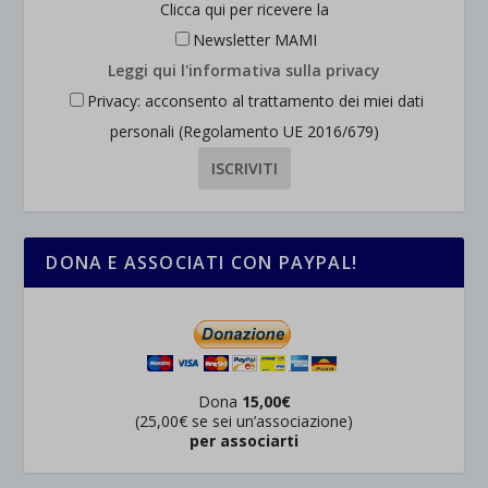
Clicca qui per ricevere la
wordpress_test_cookie
Altri servizi
Newsletter MAMI
_ga
Questa categoria include tutti i cookie, i domini e i servizi che non
wp-settings-*
Leggi qui l'informativa sulla privacy
rientrano nelle altre categorie specifiche o che non sono stati
_ga_*
wp-settings-time-*
Privacy: acconsento al trattamento dei miei dati
esplicitamente categorizzati.
jetpackState[message]
personali (Regolamento UE 2016/679)
Mostra dettagli
et-saved-post*
wpc*
DONA E ASSOCIATI CON PAYPAL!
Dona
15,00€
(25,00€ se sei un’associazione)
per associarti