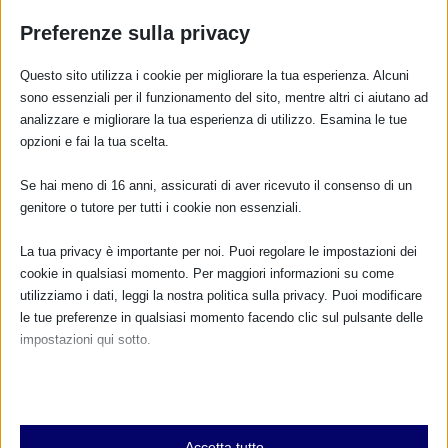
Preferenze sulla privacy
Questo sito utilizza i cookie per migliorare la tua esperienza. Alcuni
sono essenziali per il funzionamento del sito, mentre altri ci aiutano ad
analizzare e migliorare la tua esperienza di utilizzo. Esamina le tue
opzioni e fai la tua scelta.
CALENDARIO EVENTI
Se hai meno di 16 anni, assicurati di aver ricevuto il consenso di un
genitore o tutore per tutti i cookie non essenziali.
Non ci sono eventi
La tua privacy è importante per noi. Puoi regolare le impostazioni dei
TUTTI GLI EVENTI
cookie in qualsiasi momento. Per maggiori informazioni su come
utilizziamo i dati, leggi la nostra politica sulla privacy. Puoi modificare
le tue preferenze in qualsiasi momento facendo clic sul pulsante delle
impostazioni qui sotto.
FARMACI IN ALLATTAMENTO E
GRAVIDANZA
Nota che, se scegli di disabilitare alcuni tipi di cookie, questo potrebbe
influire sulla tua esperienza del sito e sui servizi che possiamo offrire.
NUMERO VERDE GRATUITO
Essenziali
Accetta tutto