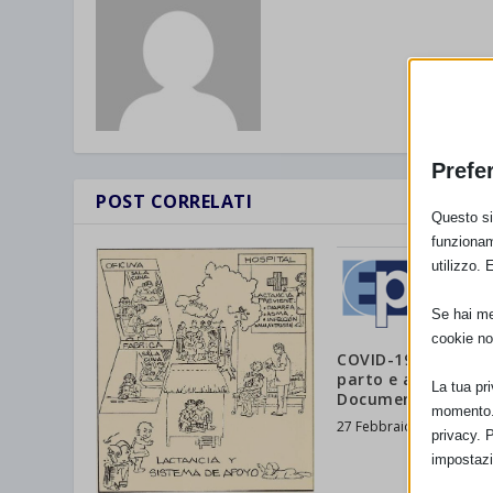
Prefe
POST CORRELATI
Questo sit
funzionam
utilizzo. 
Se hai men
cookie no
COVID-19: gravida
parto e allattame
La tua pr
Documenti in itali
momento. 
27 Febbraio 2020
privacy. 
impostazi