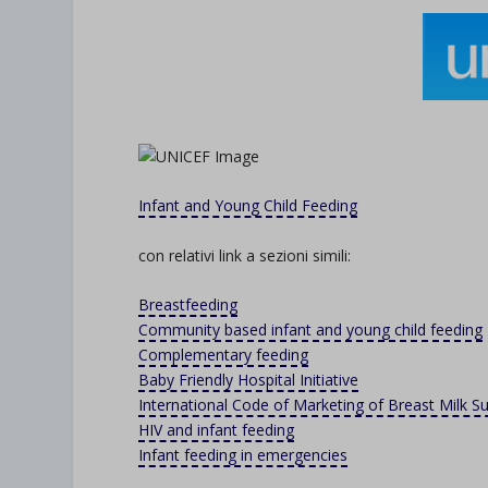
Infant and Young Child Feeding
con relativi link a sezioni simili:
Breastfeeding
Community based infant and young child feeding
Complementary feeding
Baby Friendly Hospital Initiative
International Code of Marketing of Breast Milk Sub
HIV and infant feeding
Infant feeding in emergencies