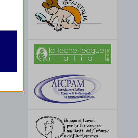
sive
retto
utente
re