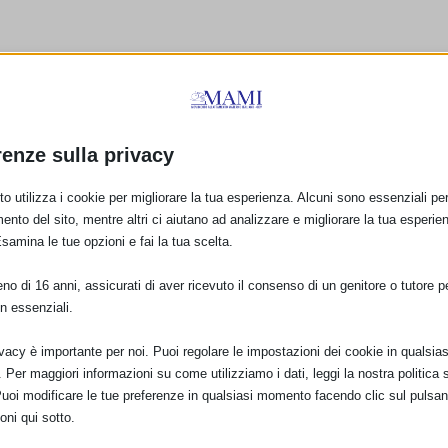
renze sulla privacy
o utilizza i cookie per migliorare la tua esperienza. Alcuni sono essenziali per 
ento del sito, mentre altri ci aiutano ad analizzare e migliorare la tua esperie
Esamina le tue opzioni e fai la tua scelta.
o di 16 anni, assicurati di aver ricevuto il consenso di un genitore o tutore per
n essenziali.
nza,
nto –
ivacy è importante per noi. Puoi regolare le impostazioni dei cookie in qualsias
ano –
Per maggiori informazioni su come utilizziamo i dati, leggi la nostra politica s
Puoi modificare le tue preferenze in qualsiasi momento facendo clic sul pulsan
oni qui sotto.