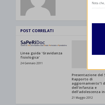
Nota che, 
esperienz
Essen
I cooki
funzio
second
POST CORRELATI
Analit
et-edito
I cooki
Linea guida ‘Gravidanza
informa
mhcook
fisiologica’
24 Gennaio 2011
wordpre
Altri 
wordpre
_ga
Presentazione del 
Questa 
Rapporto di
catego
wp-sett
_ga_*
aggiornamento“I di
dell’infanzia e
wp-sett
jetpack
dell’adolescenza in
21 Maggio 2012
et-save