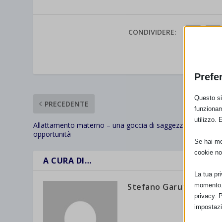
CONDIVIDERE:
VALUTAR
Prefe
Questo sit
PRECEDENTE
funzionam
utilizzo. 
Allattamento materno – una goccia di saggezza, una gran
opportunità
Se hai men
cookie no
A CURA DI…
La tua pr
momento. 
Stefano Garuti
privacy. 
impostazi