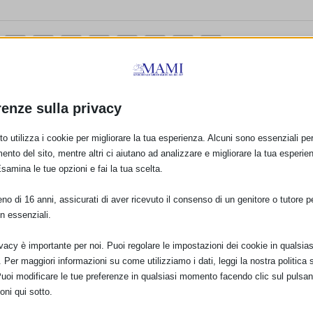
E:
renze sulla privacy
o utilizza i cookie per migliorare la tua esperienza. Alcuni sono essenziali per 
PRO
ento del sito, mentre altri ci aiutano ad analizzare e migliorare la tua esperie
Esamina le tue opzioni e fai la tua scelta.
de
Le Tabelle di Cresci
o di 16 anni, assicurati di aver ricevuto il consenso di un genitore o tutore per
n essenziali.
ivacy è importante per noi. Puoi regolare le impostazioni dei cookie in qualsias
Per maggiori informazioni su come utilizziamo i dati, leggi la nostra politica s
Puoi modificare le tue preferenze in qualsiasi momento facendo clic sul pulsan
oni qui sotto.