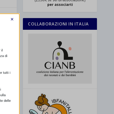
per associarti
×
COLLABORAZIONI IN ITALIA
il
SSIMO
nza di
ta dell’OMS
 tutti i
i
ulla
te delle