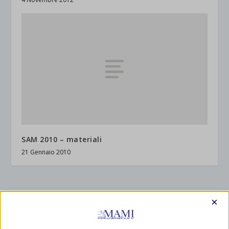
SAM 2010 – materiali
21 Gennaio 2010
×
TRACKBACK/PINGBACK
Allattamento: il codice violato - Antonella Sagone
- […] per