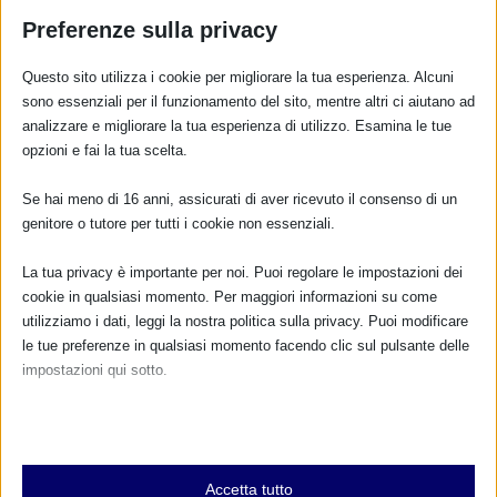
questo è nato il Codice internazionale di
Preferenze sulla privacy
commercializzazione dei sostituti del latte materno, una
direttiva dell’OMS del 1981,…
Questo sito utilizza i cookie per migliorare la tua esperienza. Alcuni
sono essenziali per il funzionamento del sito, mentre altri ci aiutano ad
RISPONDI
analizzare e migliorare la tua esperienza di utilizzo. Esamina le tue
opzioni e fai la tua scelta.
Se hai meno di 16 anni, assicurati di aver ricevuto il consenso di un
genitore o tutore per tutti i cookie non essenziali.
La tua privacy è importante per noi. Puoi regolare le impostazioni dei
cookie in qualsiasi momento. Per maggiori informazioni su come
utilizziamo i dati, leggi la nostra politica sulla privacy. Puoi modificare
le tue preferenze in qualsiasi momento facendo clic sul pulsante delle
impostazioni qui sotto.
Nota che, se scegli di disabilitare alcuni tipi di cookie, questo potrebbe
influire sulla tua esperienza del sito e sui servizi che possiamo offrire.
Essenziali
Accetta tutto
I cookie e i servizi essenziali abilitano le funzioni di base e sono