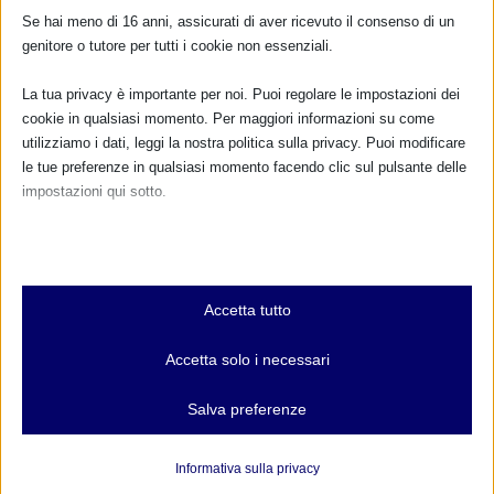
Se hai meno di 16 anni, assicurati di aver ricevuto il consenso di un
genitore o tutore per tutti i cookie non essenziali.
La tua privacy è importante per noi. Puoi regolare le impostazioni dei
cookie in qualsiasi momento. Per maggiori informazioni su come
utilizziamo i dati, leggi la nostra politica sulla privacy. Puoi modificare
le tue preferenze in qualsiasi momento facendo clic sul pulsante delle
impostazioni qui sotto.
Nota che, se scegli di disabilitare alcuni tipi di cookie, questo potrebbe
influire sulla tua esperienza del sito e sui servizi che possiamo offrire.
Essenziali
Accetta tutto
CALENDARIO EVENTI
I cookie e i servizi essenziali abilitano le funzioni di base e sono
necessari per il corretto funzionamento del sito web. Questi cookie
Accetta solo i necessari
e servizi non richiedono il consenso dell'utente secondo il GDPR.
Non ci sono eventi
Mostra dettagli
Salva preferenze
TUTTI GLI EVENTI
Analitici
et-editor-available-post-*
I cookie di statistica raccolgono informazioni sull'utilizzo,
Informativa sulla privacy
consentendoci di ottenere informazioni su come i visitatori
mhcookie