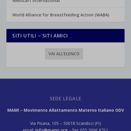
Wellstart International
World Alliance for Breastfeeding Action (WABA)
SITI UTILI – SITI AMICI
VAI ALL’ELENCO
SEDE LEGALE
MAMI – Movimento Allattamento Materno Italiano ODV
Via Pisana, 105 – 50018 Scandicci (FI)
email:
info@mami.org
– fax: 055 3906 9711