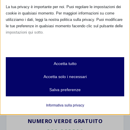
La tua privacy è importante per noi. Puoi regolare le impostazioni dei
cookie in qualsiasi momento. Per maggiori informazioni su come
utilizziamo i dati, leggi la nostra politica sulla privacy. Puoi modificare
le tue preferenze in qualsiasi momento facendo clic sul pulsante delle
impostazioni qui sotto.
Nota che, se scegli di disabilitare alcuni tipi di cookie, questo potrebbe
CALENDARIO EVENTI
influire sulla tua esperienza del sito e sui servizi che possiamo offrire.
Essenziali
Non ci sono eventi
Accetta tutto
I cookie e i servizi essenziali abilitano le funzioni di base e sono
necessari per il corretto funzionamento del sito web. Questi cookie
TUTTI GLI EVENTI
Accetta solo i necessari
e servizi non richiedono il consenso dell'utente secondo il GDPR.
Mostra dettagli
Salva preferenze
Analitici
FARMACI IN ALLATTAMENTO E
et-editor-available-post-*
I cookie di statistica raccolgono informazioni sull'utilizzo,
GRAVIDANZA
Informativa sulla privacy
consentendoci di ottenere informazioni su come i visitatori
mhcookie
interagiscono con il nostro sito web.
NUMERO VERDE GRATUITO
wordpress_logged_in_*
Mostra dettagli