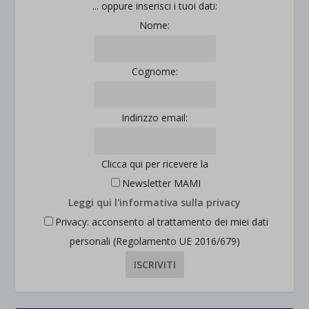
jetpackState[message]
... oppure inserisci i tuoi dati:
Mostra dettagli
Nome:
et-saved-post*
wpc*
Cognome:
Indirizzo email:
Clicca qui per ricevere la
Newsletter MAMI
Leggi qui l'informativa sulla privacy
Privacy: acconsento al trattamento dei miei dati
personali (Regolamento UE 2016/679)