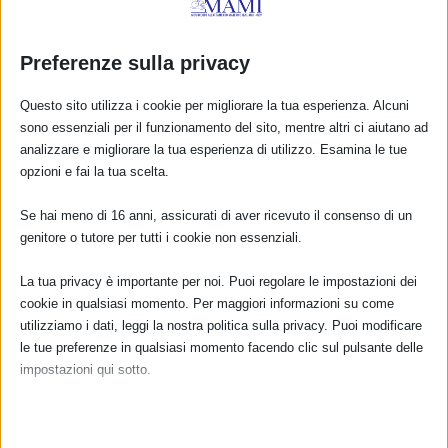
Sam2025 a Sesto Fiorentino (FI)
Preferenze sulla privacy
5 Ottobre 2025
Questo sito utilizza i cookie per migliorare la tua esperienza. Alcuni
sono essenziali per il funzionamento del sito, mentre altri ci aiutano ad
analizzare e migliorare la tua esperienza di utilizzo. Esamina le tue
RISPONDI
opzioni e fai la tua scelta.
Se hai meno di 16 anni, assicurati di aver ricevuto il consenso di un
genitore o tutore per tutti i cookie non essenziali.
La tua privacy è importante per noi. Puoi regolare le impostazioni dei
cookie in qualsiasi momento. Per maggiori informazioni su come
utilizziamo i dati, leggi la nostra politica sulla privacy. Puoi modificare
le tue preferenze in qualsiasi momento facendo clic sul pulsante delle
impostazioni qui sotto.
Nota che, se scegli di disabilitare alcuni tipi di cookie, questo potrebbe
influire sulla tua esperienza del sito e sui servizi che possiamo offrire.