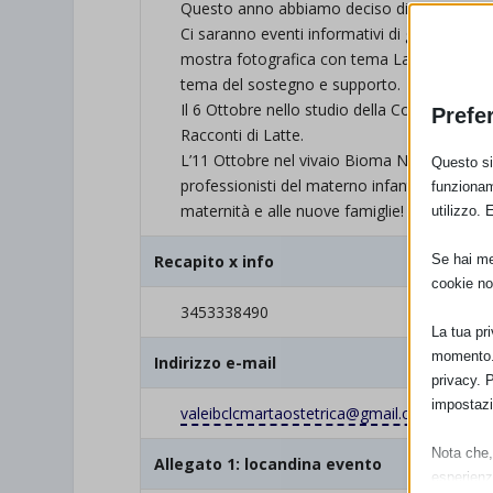
Questo anno abbiamo deciso di organizzare 
Ci saranno eventi informativi di gruppo. Ment
mostra fotografica con tema La maternità ne
tema del sostegno e supporto.
Il 6 Ottobre nello studio della Consulente
Prefe
Racconti di Latte.
L’11 Ottobre nel vivaio Bioma Natura di Serr
Questo sit
professionisti del materno infantile, con l’o
funzionam
maternità e alle nuove famiglie!
utilizzo. 
Se hai men
Recapito x info
cookie no
3453338490
La tua pr
momento. 
Indirizzo e-mail
privacy. 
impostazi
valeibclcmartaostetrica@gmail.
com
Nota che, 
Allegato 1: locandina evento
esperienz