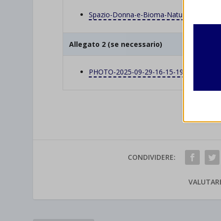
Essen
Spazio-Donna-e-Bioma-Natura-2.
png
I cooki
funzio
second
Allegato 2 (se necessario)
Analit
PHOTO-2025-09-29-16-15-19.jpg
et-edito
I cooki
informa
mhcook
wordpre
Altri 
wordpre
_ga
Questa 
catego
wp-sett
_ga_*
CONDIVIDERE:
wp-sett
jetpack
VALUTAR
et-save
wpc*