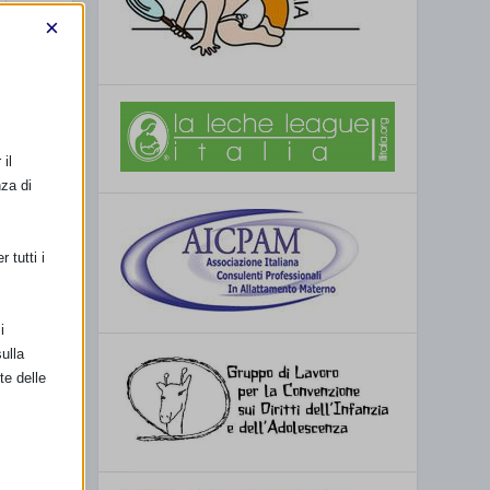
×
il
nza di
 tutti i
i
ulla
te delle