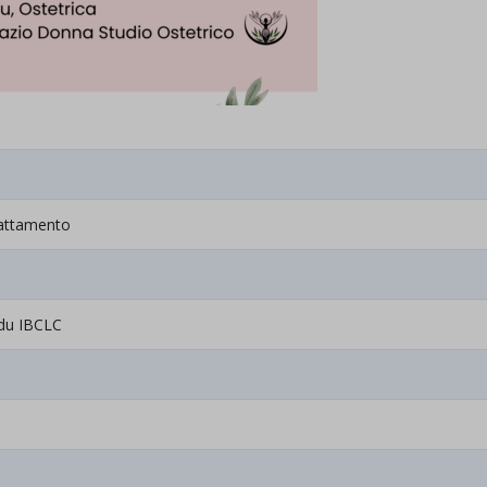
llattamento
ddu IBCLC