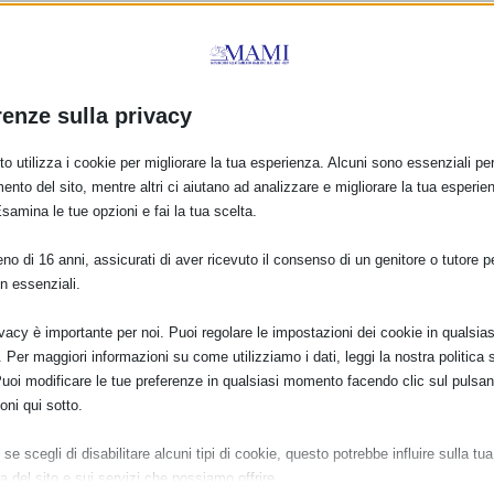
più eventi.
re il 4 Ottobre a Sanluri nella mia azienda Agricola ci sarà la prima
l primo anno di vita, e subito dopo ci sarà un dialogo in cerchio sul
 IBCLC Valentina Pusceddu ci sarà un dialogo pomeridiano chiamato
renze sulla privacy
enti ci sarà sia la mostra fotografica che anche il dialogo con tanti
o utilizza i cookie per migliorare la tua esperienza. Alcuni sono essenziali per 
biettivo di far conoscere sempre di più la rete di supporto attorno alla
ento del sito, mentre altri ci aiutano ad analizzare e migliorare la tua esperie
Esamina le tue opzioni e fai la tua scelta.
o di 16 anni, assicurati di aver ricevuto il consenso di un genitore o tutore per
n essenziali.
ivacy è importante per noi. Puoi regolare le impostazioni dei cookie in qualsias
Per maggiori informazioni su come utilizziamo i dati, leggi la nostra politica s
Puoi modificare le tue preferenze in qualsiasi momento facendo clic sul pulsan
oni qui sotto.
se scegli di disabilitare alcuni tipi di cookie, questo potrebbe influire sulla tua
a del sito e sui servizi che possiamo offrire.