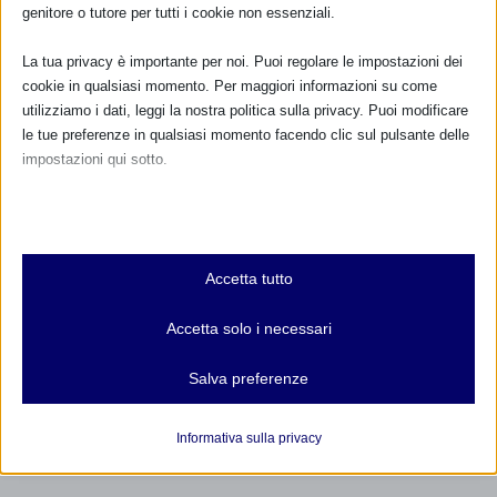
genitore o tutore per tutti i cookie non essenziali.
SAM 2025 a Mola di Bari (Ba)
La tua privacy è importante per noi. Puoi regolare le impostazioni dei
8 Ottobre 2025
cookie in qualsiasi momento. Per maggiori informazioni su come
utilizziamo i dati, leggi la nostra politica sulla privacy. Puoi modificare
le tue preferenze in qualsiasi momento facendo clic sul pulsante delle
impostazioni qui sotto.
RISPONDI
Nota che, se scegli di disabilitare alcuni tipi di cookie, questo potrebbe
influire sulla tua esperienza del sito e sui servizi che possiamo offrire.
Essenziali
Accetta tutto
I cookie e i servizi essenziali abilitano le funzioni di base e sono
necessari per il corretto funzionamento del sito web. Questi cookie
Accetta solo i necessari
e servizi non richiedono il consenso dell'utente secondo il GDPR.
Mostra dettagli
Salva preferenze
Analitici
et-editor-available-post-*
I cookie di statistica raccolgono informazioni sull'utilizzo,
Informativa sulla privacy
consentendoci di ottenere informazioni su come i visitatori
mhcookie
interagiscono con il nostro sito web.