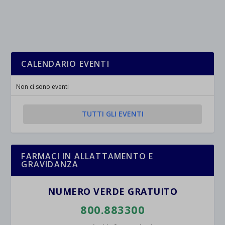
_ga
Questa categoria include tutti i cookie, i domini e i servizi che non
wp-settings-*
rientrano nelle altre categorie specifiche o che non sono stati
_ga_*
wp-settings-time-*
esplicitamente categorizzati.
jetpackState[message]
Mostra dettagli
CALENDARIO EVENTI
et-saved-post*
Non ci sono eventi
wpc*
TUTTI GLI EVENTI
FARMACI IN ALLATTAMENTO E
GRAVIDANZA
NUMERO VERDE GRATUITO
800.883300