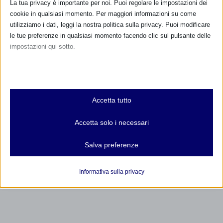
La tua privacy è importante per noi. Puoi regolare le impostazioni dei
cookie in qualsiasi momento. Per maggiori informazioni su come
utilizziamo i dati, leggi la nostra politica sulla privacy. Puoi modificare
RISPONDI
le tue preferenze in qualsiasi momento facendo clic sul pulsante delle
impostazioni qui sotto.
Nota che, se scegli di disabilitare alcuni tipi di cookie, questo potrebbe
influire sulla tua esperienza del sito e sui servizi che possiamo offrire.
Essenziali
Accetta tutto
I cookie e i servizi essenziali abilitano le funzioni di base e sono
necessari per il corretto funzionamento del sito web. Questi cookie
Accetta solo i necessari
e servizi non richiedono il consenso dell'utente secondo il GDPR.
Mostra dettagli
Salva preferenze
Analitici
et-editor-available-post-*
I cookie di statistica raccolgono informazioni sull'utilizzo,
Informativa sulla privacy
consentendoci di ottenere informazioni su come i visitatori
mhcookie
interagiscono con il nostro sito web.
wordpress_logged_in_*
Mostra dettagli
wordpress_test_cookie
Altri servizi