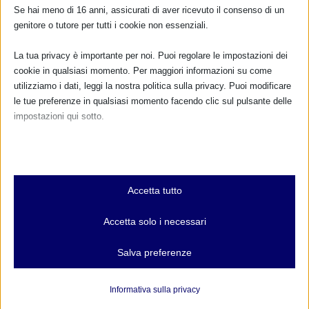
FARMACI IN ALLATTAMENTO E
Se hai meno di 16 anni, assicurati di aver ricevuto il consenso di un
GRAVIDANZA
genitore o tutore per tutti i cookie non essenziali.
NUMERO VERDE GRATUITO
La tua privacy è importante per noi. Puoi regolare le impostazioni dei
cookie in qualsiasi momento. Per maggiori informazioni su come
800.883300
utilizziamo i dati, leggi la nostra politica sulla privacy. Puoi modificare
le tue preferenze in qualsiasi momento facendo clic sul pulsante delle
Maggiori informazioni
impostazioni qui sotto.
Nota che, se scegli di disabilitare alcuni tipi di cookie, questo potrebbe
RIMANI AGGIORNATO
influire sulla tua esperienza del sito e sui servizi che possiamo offrire.
Essenziali
Accetta tutto
I cookie e i servizi essenziali abilitano le funzioni di base e sono
necessari per il corretto funzionamento del sito web. Questi cookie
... oppure inserisci i tuoi dati:
Accetta solo i necessari
e servizi non richiedono il consenso dell'utente secondo il GDPR.
Nome:
Mostra dettagli
Salva preferenze
Analitici
et-editor-available-post-*
Cognome:
I cookie di statistica raccolgono informazioni sull'utilizzo,
Informativa sulla privacy
consentendoci di ottenere informazioni su come i visitatori
mhcookie