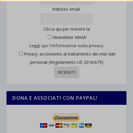
interagiscono con il nostro sito web.
wordpress_logged_in_*
Indirizzo email:
Mostra dettagli
wordpress_test_cookie
Altri servizi
_ga
Questa categoria include tutti i cookie, i domini e i servizi che non
wp-settings-*
Clicca qui per ricevere la
rientrano nelle altre categorie specifiche o che non sono stati
_ga_*
Newsletter MAMI
wp-settings-time-*
esplicitamente categorizzati.
Leggi qui l'informativa sulla privacy
jetpackState[message]
Mostra dettagli
Privacy: acconsento al trattamento dei miei dati
personali (Regolamento UE 2016/679)
et-saved-post*
wpc*
DONA E ASSOCIATI CON PAYPAL!