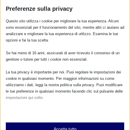
Preferenze sulla privacy
Questo sito utilizza i cookie per migliorare la tua esperienza. Alcuni
sono essenziali per il funzionamento del sito, mentre altri ci aiutano ad
analizzare e migliorare la tua esperienza di utilizzo. Esamina le tue
opzioni e fai la tua scelta.
Se hai meno di 16 anni, assicurati di aver ricevuto il consenso di un
genitore o tutore per tutti i cookie non essenziali.
La tua privacy è importante per noi. Puoi regolare le impostazioni dei
SAM 2025 A CROTONE, KR
cookie in qualsiasi momento. Per maggiori informazioni su come
4 Ottobre 2025
utilizziamo i dati, leggi la nostra politica sulla privacy. Puoi modificare
le tue preferenze in qualsiasi momento facendo clic sul pulsante delle
impostazioni qui sotto.
Nota che, se scegli di disabilitare alcuni tipi di cookie, questo potrebbe
influire sulla tua esperienza del sito e sui servizi che possiamo offrire.
Essenziali
Accetta tutto