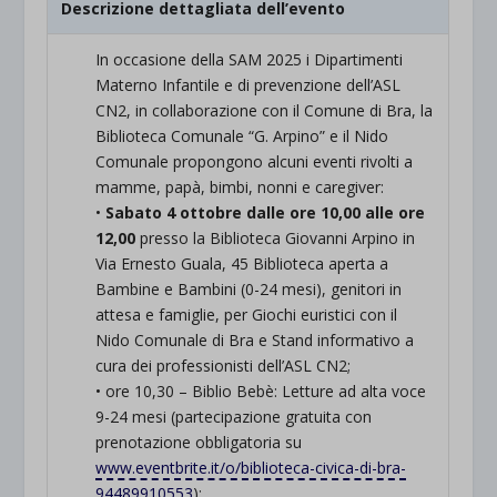
Descrizione dettagliata dell’evento
In occasione della SAM 2025 i Dipartimenti
Materno Infantile e di prevenzione dell’ASL
CN2, in collaborazione con il Comune di Bra, la
Biblioteca Comunale “G. Arpino” e il Nido
Comunale propongono alcuni eventi rivolti a
mamme, papà, bimbi, nonni e caregiver:
•
Sabato 4 ottobre dalle ore 10,00 alle ore
12,00
presso la Biblioteca Giovanni Arpino in
Via Ernesto Guala, 45 Biblioteca aperta a
Bambine e Bambini (0-24 mesi), genitori in
attesa e famiglie, per Giochi euristici con il
Nido Comunale di Bra e Stand informativo a
cura dei professionisti dell’ASL CN2;
• ore 10,30 – Biblio Bebè: Letture ad alta voce
9-24 mesi (partecipazione gratuita con
prenotazione obbligatoria su
www.eventbrite.it/o/
biblioteca-civica-di-bra-
94489910553
);