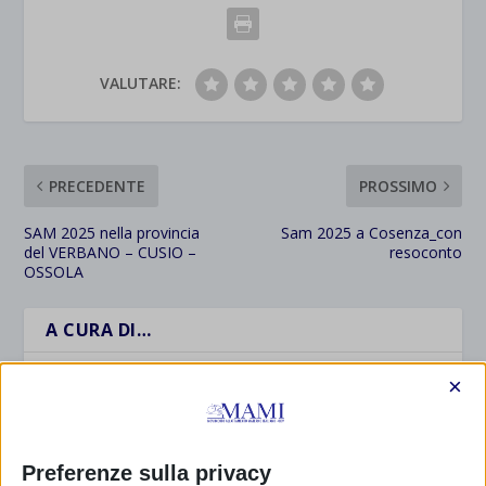
VALUTARE:
PRECEDENTE
PROSSIMO
SAM 2025 nella provincia
Sam 2025 a Cosenza_con
del VERBANO – CUSIO –
resoconto
OSSOLA
A CURA DI…
×
Samantha Mazzilli
Preferenze sulla privacy