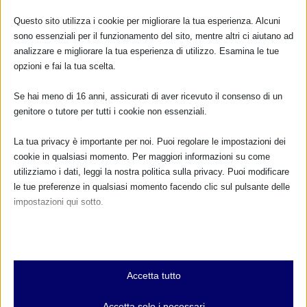
Questo sito utilizza i cookie per migliorare la tua esperienza. Alcuni
sono essenziali per il funzionamento del sito, mentre altri ci aiutano ad
POST CORRELATI
analizzare e migliorare la tua esperienza di utilizzo. Esamina le tue
opzioni e fai la tua scelta.
Se hai meno di 16 anni, assicurati di aver ricevuto il consenso di un
genitore o tutore per tutti i cookie non essenziali.
La tua privacy è importante per noi. Puoi regolare le impostazioni dei
cookie in qualsiasi momento. Per maggiori informazioni su come
utilizziamo i dati, leggi la nostra politica sulla privacy. Puoi modificare
le tue preferenze in qualsiasi momento facendo clic sul pulsante delle
impostazioni qui sotto.
Nota che, se scegli di disabilitare alcuni tipi di cookie, questo potrebbe
SAM 2023 A VERBANIA con resoconto
influire sulla tua esperienza del sito e sui servizi che possiamo offrire.
2 Ottobre 2023
Essenziali
Accetta tutto
I cookie e i servizi essenziali abilitano le funzioni di base e sono
necessari per il corretto funzionamento del sito web. Questi cookie
Accetta solo i necessari