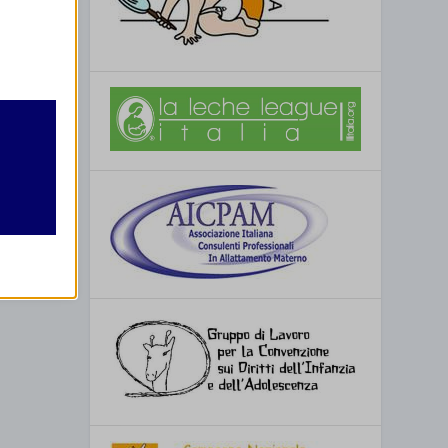
retto
utente
re