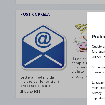
POST CORRELATI
Prefe
Questo sit
funzionam
utilizzo. 
Il Codice Internazi
compie 40 anni, m
continua ad essere
Se hai men
violato
cookie no
Lettera modello da
21 Maggio 2021
inviare per le revisioni
La tua pr
proposte alla BFHI
momento. 
23 Marzo 2018
privacy. 
impostazi