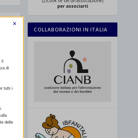
(25,00€ se sei un’associazione)
per associarti
×
COLLABORAZIONI IN ITALIA
il
nza di
l
 tutti i
i
ulla
te delle