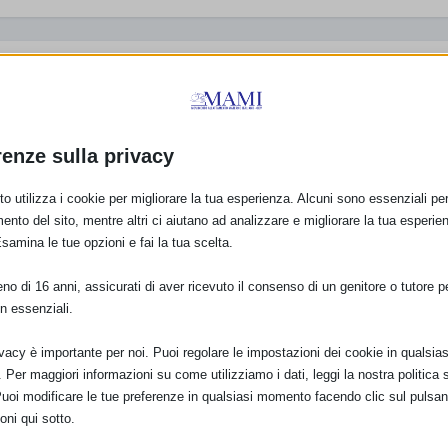
renze sulla privacy
o utilizza i cookie per migliorare la tua esperienza. Alcuni sono essenziali per 
ento del sito, mentre altri ci aiutano ad analizzare e migliorare la tua esperie
Esamina le tue opzioni e fai la tua scelta.
Il progetto 3P e le
Direttive europei su
onale
strategie per dribblare la
Codice
a
protezione
o di 16 anni, assicurati di aver ricevuto il consenso di un genitore o tutore per
4 Settembre 2006
dell’allattamento
n essenziali.
1 Novembre 2022
ivacy è importante per noi. Puoi regolare le impostazioni dei cookie in qualsias
Per maggiori informazioni su come utilizziamo i dati, leggi la nostra politica s
Puoi modificare le tue preferenze in qualsiasi momento facendo clic sul pulsan
oni qui sotto.