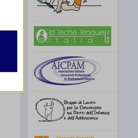
retto
utente
t
ing
re