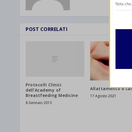
Nota che, 
esperienz
Essen
I cooki
POST CORRELATI
funzio
second
Analit
et-edito
I cooki
informa
mhcook
wordpre
Protocolli Clinici
Altri 
Allattamento e car
dell’Academy of
wordpre
_ga
Questa 
Breastfeeding Medicine
17 Agosto 2021
catego
wp-sett
8 Gennaio 2013
_ga_*
wp-sett
jetpack
et-save