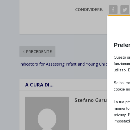
CONDIVIDERE:
VALUTAR
Prefe
PRECEDENTE
Questo sit
Indicators for Assessing Infant and Young Child Health
funzionam
utilizzo. 
Se hai men
A CURA DI…
cookie no
Stefano Garuti
La tua pr
momento. 
privacy. 
impostazi