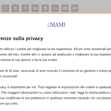
E:
renze sulla privacy
PRO
o utilizza i cookie per migliorare la tua esperienza. Alcuni sono essenziali per 
Blueprint 2008: Protezione, promozione 
ento del sito, mentre altri ci aiutano ad analizzare e migliorare la tua esperie
dell’allattamento al seno in Europa: un Programm
Esamina le tue opzioni e fai la tua scelta.
o di 16 anni, assicurati di aver ricevuto il consenso di un genitore o tutore per
n essenziali.
ivacy è importante per noi. Puoi regolare le impostazioni dei cookie in qualsias
Per maggiori informazioni su come utilizziamo i dati, leggi la nostra politica s
Puoi modificare le tue preferenze in qualsiasi momento facendo clic sul pulsan
oni qui sotto.