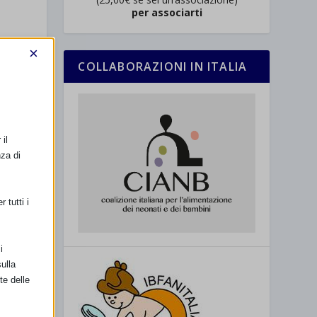
per associarti
×
COLLABORAZIONI IN ITALIA
SSIMO
il
e sostegno
nza di
a d’Azione
 tutti i
i
ulla
te delle