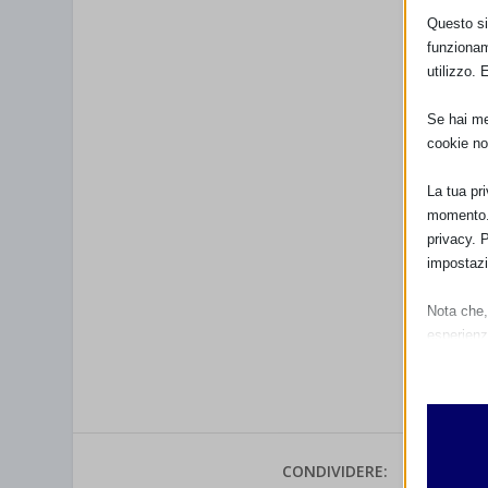
Questo sit
funzionam
utilizzo. 
Se hai men
cookie no
La tua pr
momento. 
privacy. 
impostazi
Nota che, 
esperienz
Essen
I cooki
funzio
second
CONDIVIDERE: