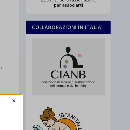
per associarti
e
COLLABORAZIONI IN ITALIA
e
i
×