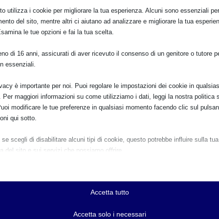
o utilizza i cookie per migliorare la tua esperienza. Alcuni sono essenziali per 
ento del sito, mentre altri ci aiutano ad analizzare e migliorare la tua esperie
Esamina le tue opzioni e fai la tua scelta.
o di 16 anni, assicurati di aver ricevuto il consenso di un genitore o tutore per
n essenziali.
ivacy è importante per noi. Puoi regolare le impostazioni dei cookie in qualsias
Per maggiori informazioni su come utilizziamo i dati, leggi la nostra politica s
Puoi modificare le tue preferenze in qualsiasi momento facendo clic sul pulsan
oni qui sotto.
se scegli di disabilitare alcuni tipi di cookie, questo potrebbe influire sulla tua
a del sito e sui servizi che possiamo offrire.
ziali
e e i servizi essenziali abilitano le funzioni di base e sono necessari per il cor
namento del sito web. Questi cookie e servizi non richiedono il consenso dell'
Accetta tutto
o il GDPR.
Mostra dettagli
Accetta solo i necessari