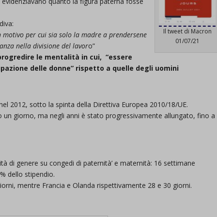
he evidenziavano quanto la figura paterna fosse
diva:
Il tweet di Macron
 motivo per cui sia solo la madre a prendersene
01/07/21
nza nella divisione del lavor
o”
progredire le mentalità in cui, “essere
azione delle donne” rispetto a quelle degli uomini
a nel 2012, sotto la spinta della Direttiva Europea 2010/18/UE.
o un giorno, ma negli anni è stato progressivamente allungato, fino a
à di genere su congedi di paternità’ e maternità: 16 settimane
0% dello stipendio.
orni, mentre Francia e Olanda rispettivamente 28 e 30 giorni.