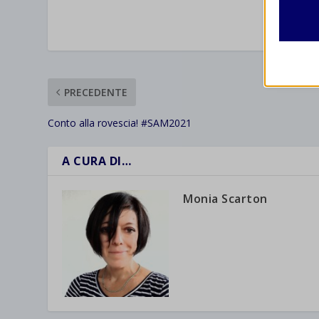
Analit
et-edito
VALUTAR
I cooki
informa
mhcook
wordpre
Altri 
PRECEDENTE
wordpre
_ga
Questa 
catego
wp-sett
Conto alla rovescia! #SAM2021
_ga_*
wp-sett
jetpack
A CURA DI…
et-save
Monia Scarton
wpc*