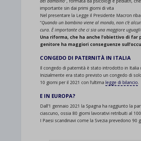
del bambino
”, formata da psicologi e pediatri, c
importante sin dai primi giorni di vita
Nel presentare la Legge il Presidente Macron riba
“
Quando un bambino viene al mondo, non c’è alcun
cura. È importante che ci sia una maggiore uguaglia
Una riforma, che ha anche l’obiettivo di far 
genitore ha maggiori conseguenze sull’occup
CONGEDO DI PATERNITÀ IN ITALIA
Il congedo di paternità è stato introdotto in Itali
Inizialmente era stato previsto un congedo di sol
10 giorni per il 2021 con l’ultima
legge di bilancio
.
E IN EUROPA?
Dall’1 gennaio 2021 la Spagna ha raggiunto la parit
ciascuno, ossia 80 giorni lavorativi retribuiti al 10
I Paesi scandinavi come la Svezia prevedono 90 gi