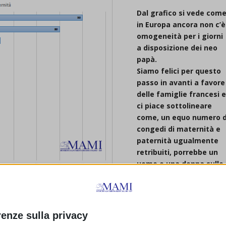
Dal grafico si vede com
in Europa ancora non c’è
omogeneità per i giorni
a disposizione dei neo
papà.
Siamo felici per questo
passo in avanti a favore
delle famiglie francesi 
ci piace sottolineare
come, un equo numero d
congedi di maternità e
paternità ugualmente
retribuiti, porrebbe un
uomo e una donna sullo
stesso piano di fronte il
datore di lavoro!
renze sulla privacy