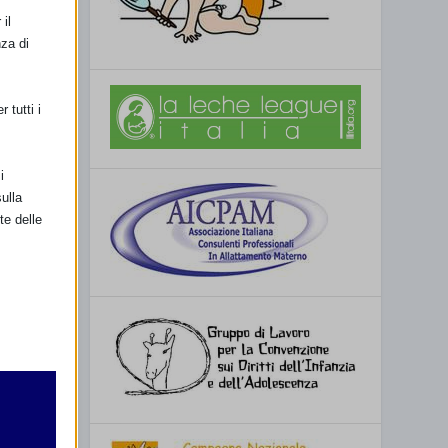
il
nza di
 tutti i
i
ulla
te delle
retto
utente