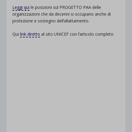
Leggi qui
le posizioni sul PROGETTO PAA delle
organizzazioni che da decenni si occupano anche di
protezione e sostegno dell’allattamento.
Qui
link diretto
al sito UNICEF con l’articolo completo
Lorem Ipsum
is simply dummy text of the printing and
typesetting industry. Lorem Ipsum has been the
industry’s standard dummy text ever since the 1500s.
when an unknown printer took a galley of type and
scrambled it to make a type specimen book.
It has survived not only five centuries, but also the leap