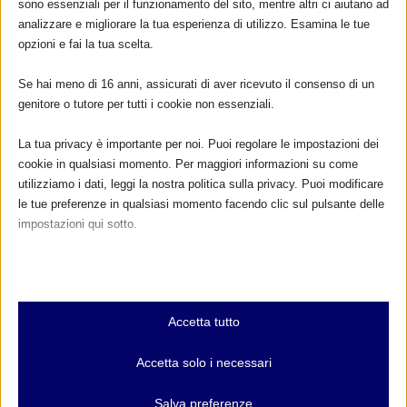
sono essenziali per il funzionamento del sito, mentre altri ci aiutano ad
analizzare e migliorare la tua esperienza di utilizzo. Esamina le tue
opzioni e fai la tua scelta.
Se hai meno di 16 anni, assicurati di aver ricevuto il consenso di un
genitore o tutore per tutti i cookie non essenziali.
La tua privacy è importante per noi. Puoi regolare le impostazioni dei
cookie in qualsiasi momento. Per maggiori informazioni su come
utilizziamo i dati, leggi la nostra politica sulla privacy. Puoi modificare
le tue preferenze in qualsiasi momento facendo clic sul pulsante delle
impostazioni qui sotto.
Nota che, se scegli di disabilitare alcuni tipi di cookie, questo potrebbe
influire sulla tua esperienza del sito e sui servizi che possiamo offrire.
Essenziali
Accetta tutto
I cookie e i servizi essenziali abilitano le funzioni di base e sono
necessari per il corretto funzionamento del sito web. Questi cookie
Accetta solo i necessari
e servizi non richiedono il consenso dell'utente secondo il GDPR.
CALENDARIO EVENTI
Mostra dettagli
Salva preferenze