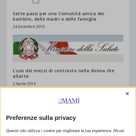
Sette passi per una Comunità amica dei
bambini, delle madri e delle famiglie
24 Dicembre 2010
L’uso dei mezzi di contrasto nella donna che
allatta
2 Aprile 2014
×
RISPONDI
Preferenze sulla privacy
Questo sito utilizza i cookie per migliorare la tua esperienza. Alcuni