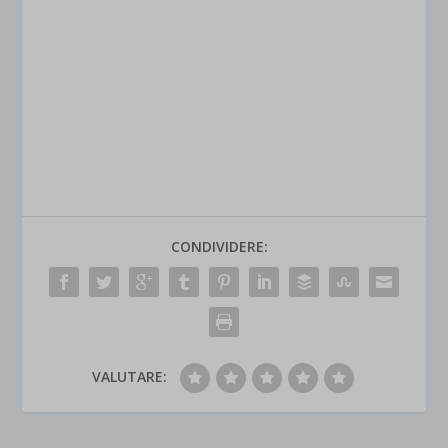
into electronic typesetting, remaining essentially
unchanged. It was popularised in the 1960s with the
release of Letraset sheets containing Lorem Ipsum
passages.
And more recently with desktop publishing software like
Aldus PageMaker including versions of Lorem Ipsum.
CONDIVIDERE:
VALUTARE: