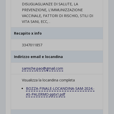
DISUGUAGLIANZE DI SALUTE, LA
PREVENZIONE, L’IMMUNIZZAZIONE
VACCINALE, FATTORI DI RISCHIO, STILI DI
VITA SANI, ECC, .
Recapito x info
3347011857
Indirizzo email e locandina
samiche.pao@gmail.com
Visualizza la locandina completa
BOZZA-FINALE-LOCANDINA-SAM-
2024.-
AS-PALERMO-pptx1.pdf