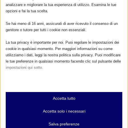
analizzare e migliorare la tua esperienza di utilizzo. Esamina le tue
opzioni e fai la tua scelta.
SAM 2024 a Domodossola con resoconto
Se hai meno di 16 anni, assicurati di aver ricevuto il consenso di un
19 Settembre 2024
genitore o tutore per tutti i cookie non essenziali.
La tua privacy è importante per noi. Puoi regolare le impostazioni dei
cookie in qualsiasi momento. Per maggiori informazioni su come
utilizziamo i dati, leggi la nostra politica sulla privacy. Puoi modificare
le tue preferenze in qualsiasi momento facendo clic sul pulsante delle
impostazioni qui sotto.
Nota che, se scegli di disabilitare alcuni tipi di cookie, questo potrebbe
influire sulla tua esperienza del sito e sui servizi che possiamo offrire.
Essenziali
Accetta tutto
I cookie e i servizi essenziali abilitano le funzioni di base e sono
Nasce GALA BLUD a Messina, la Banca del Latte
necessari per il corretto funzionamento del sito web. Questi cookie
Umano Donato
Accetta solo i necessari
e servizi non richiedono il consenso dell'utente secondo il GDPR.
24 Giugno 2021
Mostra dettagli
Salva preferenze