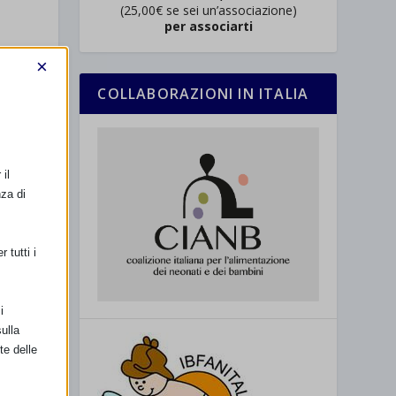
(25,00€ se sei un’associazione)
per associarti
×
COLLABORAZIONI IN ITALIA
il
nza di
 tutti i
SSIMO
i
che League
ulla
te delle