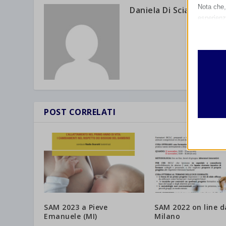
Nota che, 
Daniela Di Sciacca
esperienz
Essen
I cooki
funzio
second
Analit
et-edito
I cooki
POST CORRELATI
informa
mhcook
wordpre
Altri 
wordpre
_ga
Questa 
catego
wp-sett
_ga_*
wp-sett
jetpack
SAM 2023 a Pieve
SAM 2022 on line d
et-save
Emanuele (MI)
Milano