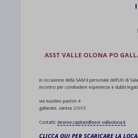
ASST VALLE OLONA PO GAL
in occasione della SAM il personale dell’UO di Sa
incontro per condividere esperienze e dubbi legati
via eusebio pastori 4
gallarate, varese 21013
Contatti:
desiree.capitani@asst-
valleolona.it
CLICCA QUI PER SCARICARE LA LOC