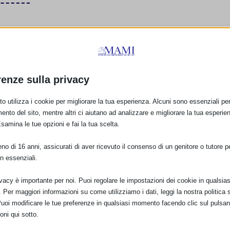
renze sulla privacy
o utilizza i cookie per migliorare la tua esperienza. Alcuni sono essenziali per 
ento del sito, mentre altri ci aiutano ad analizzare e migliorare la tua esperie
E:
Esamina le tue opzioni e fai la tua scelta.
o di 16 anni, assicurati di aver ricevuto il consenso di un genitore o tutore per
n essenziali.
PRO
ivacy è importante per noi. Puoi regolare le impostazioni dei cookie in qualsias
SAM 2024 On Line con La Le
Per maggiori informazioni su come utilizziamo i dati, leggi la nostra politica s
Puoi modificare le tue preferenze in qualsiasi momento facendo clic sul pulsan
oni qui sotto.