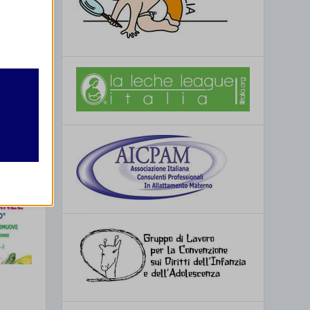
retto
utente
re