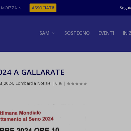
MOIZZA
ASSOCIATI!
SAM
SOSTEGNO
EVENTI
INI
024 A GALLARATE
M_2024
,
Lombardia Notizie
|
0
|