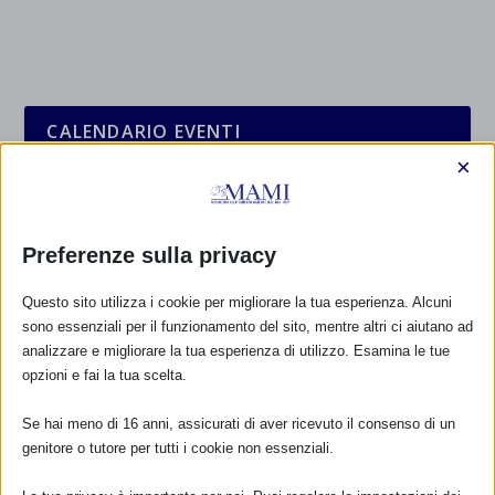
CALENDARIO EVENTI
×
Non ci sono eventi
TUTTI GLI EVENTI
Preferenze sulla privacy
Questo sito utilizza i cookie per migliorare la tua esperienza. Alcuni
sono essenziali per il funzionamento del sito, mentre altri ci aiutano ad
FARMACI IN ALLATTAMENTO E
GRAVIDANZA
analizzare e migliorare la tua esperienza di utilizzo. Esamina le tue
opzioni e fai la tua scelta.
NUMERO VERDE GRATUITO
Se hai meno di 16 anni, assicurati di aver ricevuto il consenso di un
800.883300
genitore o tutore per tutti i cookie non essenziali.
Maggiori informazioni