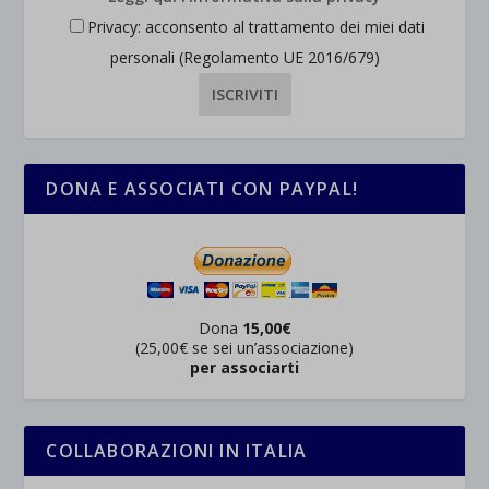
_ga
Questa categoria include tutti i cookie, i domini e i servizi che non
wp-settings-*
Privacy: acconsento al trattamento dei miei dati
rientrano nelle altre categorie specifiche o che non sono stati
_ga_*
wp-settings-time-*
personali (Regolamento UE 2016/679)
esplicitamente categorizzati.
jetpackState[message]
Mostra dettagli
et-saved-post*
DONA E ASSOCIATI CON PAYPAL!
wpc*
Dona
15,00€
(25,00€ se sei un’associazione)
per associarti
COLLABORAZIONI IN ITALIA