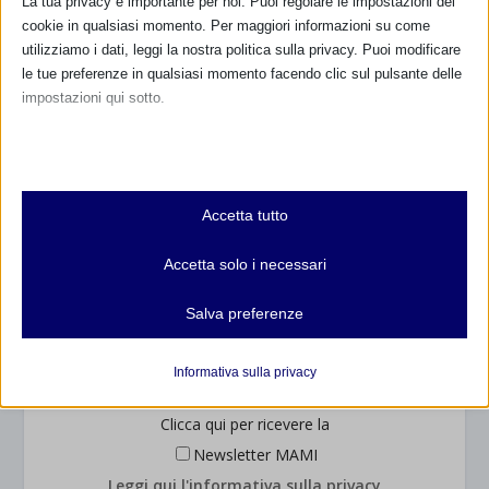
La tua privacy è importante per noi. Puoi regolare le impostazioni dei
cookie in qualsiasi momento. Per maggiori informazioni su come
utilizziamo i dati, leggi la nostra politica sulla privacy. Puoi modificare
le tue preferenze in qualsiasi momento facendo clic sul pulsante delle
RIMANI AGGIORNATO
impostazioni qui sotto.
Nota che, se scegli di disabilitare alcuni tipi di cookie, questo potrebbe
influire sulla tua esperienza del sito e sui servizi che possiamo offrire.
... oppure inserisci i tuoi dati:
Essenziali
Nome:
Accetta tutto
I cookie e i servizi essenziali abilitano le funzioni di base e sono
necessari per il corretto funzionamento del sito web. Questi cookie
Accetta solo i necessari
e servizi non richiedono il consenso dell'utente secondo il GDPR.
Cognome:
Mostra dettagli
Salva preferenze
Analitici
Indirizzo email:
et-editor-available-post-*
I cookie di statistica raccolgono informazioni sull'utilizzo,
Informativa sulla privacy
consentendoci di ottenere informazioni su come i visitatori
mhcookie
interagiscono con il nostro sito web.
Clicca qui per ricevere la
wordpress_logged_in_*
Mostra dettagli
Newsletter MAMI
wordpress_test_cookie
Altri servizi
Leggi qui l'informativa sulla privacy