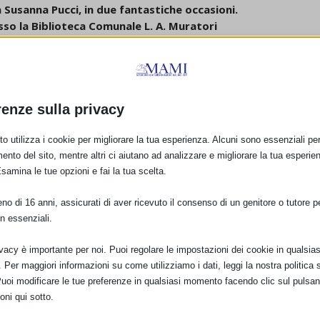
 Susanna Pucci, in due fantastiche occasioni.
esso la Biblioteca Comunale L. A. Muratori
nuele Mari e l’Assessore alle Politiche Sociali e Pari
 tra le varie figure presenti.
di abbracciare le mamme e il bimbi. Azzurra come al solito è
amento!!
renze sulla privacy
prima, con nuovi progetti e finalmente con meno paura.
ell’Ass ProntoMamy.
o utilizza i cookie per migliorare la tua esperienza. Alcuni sono essenziali per 
ento del sito, mentre altri ci aiutano ad analizzare e migliorare la tua esperie
Esamina le tue opzioni e fai la tua scelta.
o di 16 anni, assicurati di aver ricevuto il consenso di un genitore o tutore per
n essenziali.
ivacy è importante per noi. Puoi regolare le impostazioni dei cookie in qualsias
Per maggiori informazioni su come utilizziamo i dati, leggi la nostra politica s
Puoi modificare le tue preferenze in qualsiasi momento facendo clic sul pulsan
oni qui sotto.