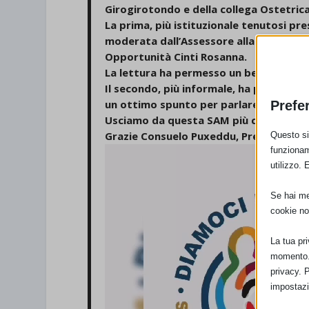
Girogirotondo e della collega Ostetrica
La prima, più istituzionale tenutosi pr
moderata dall’Assessore alla Cultura Ema
Opportunità Cinti Rosanna.
La lettura ha permesso un bel confronto
Il secondo, più informale, ha permesso 
un ottimo spunto per parlare di allatt
Prefe
Usciamo da questa SAM più cariche di 
Grazie Consuelo Puxeddu, Presidente d
Questo sit
Video
funzionam
utilizzo. 
Player
Se hai men
cookie no
La tua pr
momento. 
privacy. 
impostazi