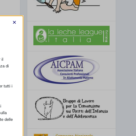
×
il
nza di
 tutti i
i
ulla
te delle