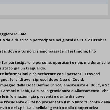
eggiare la SAM.
VdA è riuscita a partecipare nei giorni dell’1 e 2 Ottobre
sta, dove a turno ci siamo passate il testimone, fino
 far partecipare le persone, operatori e non, ma durante le
è stato già un traguardo.
are informazioni e chiaccherare con i passanti. Trovarci
no, felici di aver ripresoi dopo 2 aa di Covid.
impegno della Dott Delfino Enrica, anestesista e IBCLC, a St
” Farmaci e Tabù, La cura in gravidanza e Allattamento” che
 le informazioni gia presenti e darne di nuove.
e Presidente di PM ho presentato il mio libro “Il canto dell
invito del CpF “La Libellula” gestito dalla Cooperativa