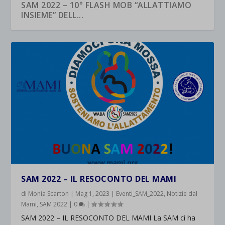
SAM 2022 – 10° FLASH MOB “ALLATTIAMO
INSIEME” DELL...
SAM 2022 – IL RESOCONTO DEL MAMI
di
Monia Scarton
|
Mag 1, 2023
|
Eventi_SAM_2022
,
Notizie dal
Mami
,
SAM 2022
|
0
|
SAM 2022 – IL RESOCONTO DEL MAMI La SAM ci ha