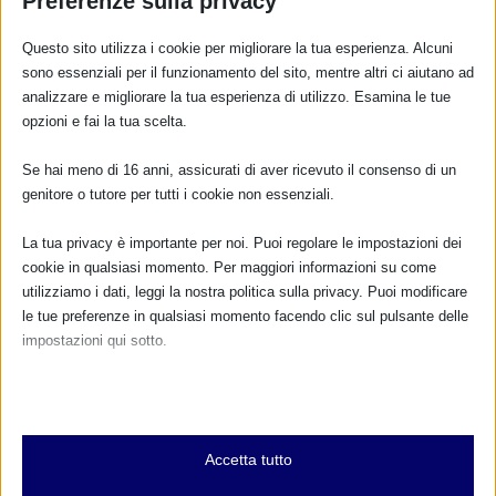
Preferenze sulla privacy
Questo sito utilizza i cookie per migliorare la tua esperienza. Alcuni
sono essenziali per il funzionamento del sito, mentre altri ci aiutano ad
analizzare e migliorare la tua esperienza di utilizzo. Esamina le tue
opzioni e fai la tua scelta.
SAM 2022 A NAPOLI
di
Daniela Di Sciacca
|
Ott 21, 2022
|
Campania Notizie
,
Se hai meno di 16 anni, assicurati di aver ricevuto il consenso di un
Eventi_SAM_2022
|
0
|
genitore o tutore per tutti i cookie non essenziali.
Settimana Mondiale dell’Allattamento Ospedale
Evangelico Betania dall’1 al 7 Ottobre ...
La tua privacy è importante per noi. Puoi regolare le impostazioni dei
cookie in qualsiasi momento. Per maggiori informazioni su come
utilizziamo i dati, leggi la nostra politica sulla privacy. Puoi modificare
PER SAPERNE DI PIÙ
le tue preferenze in qualsiasi momento facendo clic sul pulsante delle
impostazioni qui sotto.
Nota che, se scegli di disabilitare alcuni tipi di cookie, questo potrebbe
influire sulla tua esperienza del sito e sui servizi che possiamo offrire.
Essenziali
Accetta tutto
I cookie e i servizi essenziali abilitano le funzioni di base e sono
necessari per il corretto funzionamento del sito web. Questi cookie