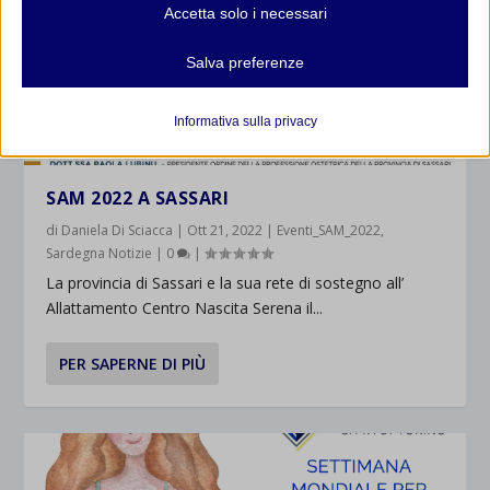
Accetta solo i necessari
e servizi non richiedono il consenso dell'utente secondo il GDPR.
Mostra dettagli
Salva preferenze
Analitici
et-editor-available-post-*
I cookie di statistica raccolgono informazioni sull'utilizzo,
Informativa sulla privacy
consentendoci di ottenere informazioni su come i visitatori
mhcookie
interagiscono con il nostro sito web.
wordpress_logged_in_*
Mostra dettagli
SAM 2022 A SASSARI
wordpress_test_cookie
Altri servizi
di
Daniela Di Sciacca
|
Ott 21, 2022
|
Eventi_SAM_2022
,
_ga
Sardegna Notizie
|
0
|
Questa categoria include tutti i cookie, i domini e i servizi che non
wp-settings-*
rientrano nelle altre categorie specifiche o che non sono stati
La provincia di Sassari e la sua rete di sostegno all’
_ga_*
wp-settings-time-*
esplicitamente categorizzati.
Allattamento Centro Nascita Serena il...
jetpackState[message]
Mostra dettagli
PER SAPERNE DI PIÙ
et-saved-post*
wpc*