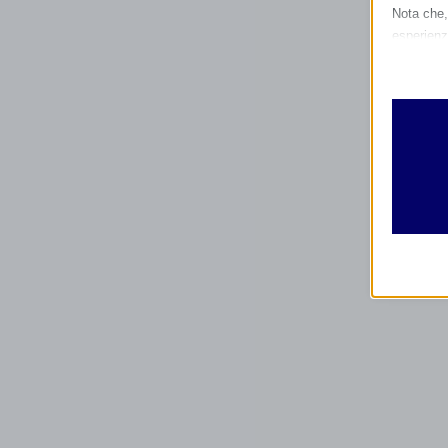
Nota che, 
esperienz
Essen
I cooki
funzio
second
Analit
et-edito
I cooki
informa
mhcook
wordpre
Altri 
wordpre
_ga
Questa 
catego
wp-sett
_ga_*
wp-sett
jetpack
et-save