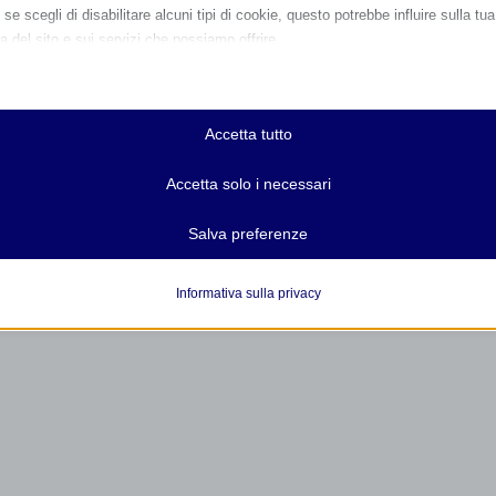
se scegli di disabilitare alcuni tipi di cookie, questo potrebbe influire sulla tua
a del sito e sui servizi che possiamo offrire.
ziali
e e i servizi essenziali abilitano le funzioni di base e sono necessari per il cor
namento del sito web. Questi cookie e servizi non richiedono il consenso dell'
Accetta tutto
o il GDPR.
Mostra dettagli
Accetta solo i necessari
ici
r-available-post-*
Salva preferenze
e di statistica raccolgono informazioni sull'utilizzo, consentendoci di ottenere
zioni su come i visitatori interagiscono con il nostro sito web.
ie
Mostra dettagli
Informativa sulla privacy
ss_logged_in_*
servizi
ss_test_cookie
categoria include tutti i cookie, i domini e i servizi che non rientrano nelle alt
rie specifiche o che non sono stati esplicitamente categorizzati.
ings-*
Mostra dettagli
ings-time-*
State[message]
d-post*