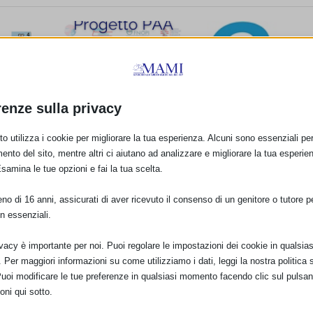
renze sulla privacy
PROGETTO PAA: UNICEF
chiede una posizione
o utilizza i cookie per migliorare la tua esperienza. Alcuni sono essenziali per 
Global database on
chiara al Ministero e
ento del sito, mentre altri ci aiutano ad analizzare e migliorare la tua esperie
Implementation of
all’ISS sulle politiche per
Esamina le tue opzioni e fai la tua scelta.
Nutrition Action (GI
l’allattamento.
luppo
22 Gennaio 2013
4 Luglio 2023
o di 16 anni, assicurati di aver ricevuto il consenso di un genitore o tutore per
n essenziali.
ivacy è importante per noi. Puoi regolare le impostazioni dei cookie in qualsias
Per maggiori informazioni su come utilizziamo i dati, leggi la nostra politica s
Puoi modificare le tue preferenze in qualsiasi momento facendo clic sul pulsan
oni qui sotto.