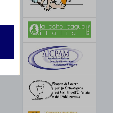
retto
utente
re