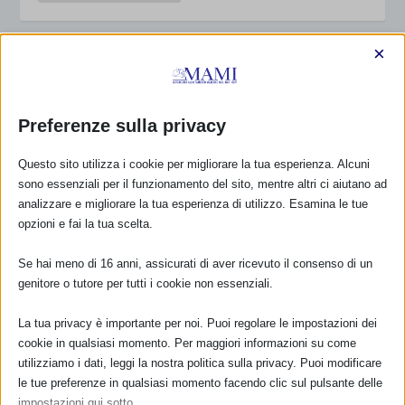
×
SAM 2021 IN FRIULI VENEZIA GIULIA
di
Monica Garraffa
|
Ott 1, 2021
|
Eventi SAM 2021
,
Friuli
Venezia Giulia Notizie
|
0
|
Preferenze sulla privacy
Nome evento Proteggere l’allattamento: una
responsabilità da condividere. Dove cercare sostegno e
Questo sito utilizza i cookie per migliorare la tua esperienza. Alcuni
informazioni? – Incontro On-Line Promosso da La
sono essenziali per il funzionamento del sito, mentre altri ci aiutano ad
Leche League Italia Dal 07/10/2021 al 07/10/2021 Tipo
analizzare e migliorare la tua esperienza di utilizzo. Esamina le tue
di evento Evento...
opzioni e fai la tua scelta.
Se hai meno di 16 anni, assicurati di aver ricevuto il consenso di un
PER SAPERNE DI PIÙ
genitore o tutore per tutti i cookie non essenziali.
La tua privacy è importante per noi. Puoi regolare le impostazioni dei
cookie in qualsiasi momento. Per maggiori informazioni su come
SAM 2021 A PORDENONE CON RESOCONTO
utilizziamo i dati, leggi la nostra politica sulla privacy. Puoi modificare
di
Monica Garraffa
|
Set 25, 2021
|
Eventi SAM 2021
,
Friuli
le tue preferenze in qualsiasi momento facendo clic sul pulsante delle
Venezia Giulia Notizie
,
resoconto sam 2021
|
0
|
impostazioni qui sotto.