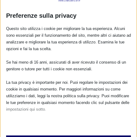
Preferenze sulla privacy
Questo sito utilizza i cookie per migliorare la tua esperienza. Alcuni
sono essenziali per il funzionamento del sito, mentre altri ci aiutano ad
analizzare e migliorare la tua esperienza di utilizzo. Esamina le tue
opzioni e fai la tua scelta.
Se hai meno di 16 anni, assicurati di aver ricevuto il consenso di un
CALENDARIO EVENTI
genitore o tutore per tutti i cookie non essenziali.
Non ci sono eventi
La tua privacy è importante per noi. Puoi regolare le impostazioni dei
cookie in qualsiasi momento. Per maggiori informazioni su come
TUTTI GLI EVENTI
utilizziamo i dati, leggi la nostra politica sulla privacy. Puoi modificare
le tue preferenze in qualsiasi momento facendo clic sul pulsante delle
impostazioni qui sotto.
FARMACI IN ALLATTAMENTO E
Nota che, se scegli di disabilitare alcuni tipi di cookie, questo potrebbe
GRAVIDANZA
influire sulla tua esperienza del sito e sui servizi che possiamo offrire.
Essenziali