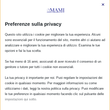
Scientific Opinion on nutrient requirements and
×
dietary intakes of infants and young children in
the European Union
25 Ottobre 2013
Preferenze sulla privacy
Questo sito utilizza i cookie per migliorare la tua esperienza. Alcuni
sono essenziali per il funzionamento del sito, mentre altri ci aiutano ad
analizzare e migliorare la tua esperienza di utilizzo. Esamina le tue
opzioni e fai la tua scelta.
Se hai meno di 16 anni, assicurati di aver ricevuto il consenso di un
genitore o tutore per tutti i cookie non essenziali.
La tua privacy è importante per noi. Puoi regolare le impostazioni dei
cookie in qualsiasi momento. Per maggiori informazioni su come
“Giornata nazionale per la promozione
utilizziamo i dati, leggi la nostra politica sulla privacy. Puoi modificare
dell’allattamento al seno”
le tue preferenze in qualsiasi momento facendo clic sul pulsante delle
12 Dicembre 2019
impostazioni qui sotto.