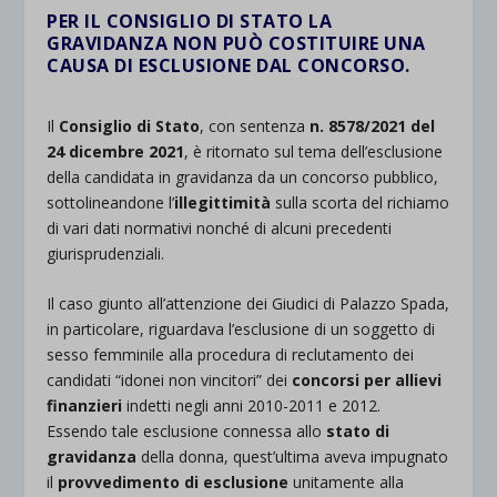
PER IL CONSIGLIO DI STATO LA
GRAVIDANZA NON PUÒ COSTITUIRE UNA
CAUSA DI ESCLUSIONE DAL
CONCORSO.
.
Il
Consiglio di Stato
, con sentenza
n. 8578/2021 del
24 dicembre 2021
, è ritornato sul tema dell’esclusione
della candidata in gravidanza da un concorso pubblico,
sottolineandone l’
illegittimità
sulla scorta del richiamo
di vari dati normativi nonché di alcuni precedenti
giurisprudenziali.
Il caso giunto all’attenzione dei Giudici di Palazzo Spada,
in particolare, riguardava l’esclusione di un soggetto di
sesso femminile alla procedura di reclutamento dei
candidati “idonei non vincitori” dei
concorsi per allievi
finanzieri
indetti negli anni 2010-2011 e 2012.
Essendo tale esclusione connessa allo
stato di
gravidanza
della donna, quest’ultima aveva impugnato
il
provvedimento di esclusione
unitamente alla