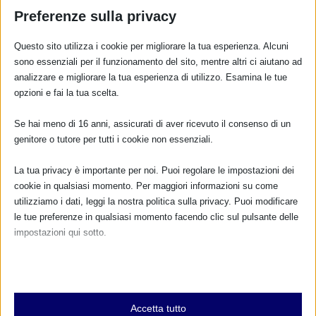
Preferenze sulla privacy
Questo sito utilizza i cookie per migliorare la tua esperienza. Alcuni
sono essenziali per il funzionamento del sito, mentre altri ci aiutano ad
analizzare e migliorare la tua esperienza di utilizzo. Esamina le tue
opzioni e fai la tua scelta.
CALENDARIO EVENTI
Se hai meno di 16 anni, assicurati di aver ricevuto il consenso di un
Non ci sono eventi
genitore o tutore per tutti i cookie non essenziali.
La tua privacy è importante per noi. Puoi regolare le impostazioni dei
TUTTI GLI EVENTI
cookie in qualsiasi momento. Per maggiori informazioni su come
utilizziamo i dati, leggi la nostra politica sulla privacy. Puoi modificare
le tue preferenze in qualsiasi momento facendo clic sul pulsante delle
impostazioni qui sotto.
FARMACI IN ALLATTAMENTO E
GRAVIDANZA
Nota che, se scegli di disabilitare alcuni tipi di cookie, questo potrebbe
influire sulla tua esperienza del sito e sui servizi che possiamo offrire.
NUMERO VERDE GRATUITO
Essenziali
800.883300
Accetta tutto
I cookie e i servizi essenziali abilitano le funzioni di base e sono