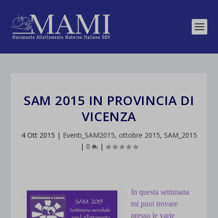
SAM 2015 IN PROVINCIA DI
VICENZA
4 Ott 2015
|
Eventi_SAM2015
,
ottobre 2015
,
SAM_2015
|
0
|
In questa settimana
mi puoi trovare
presso le varie