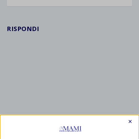
RISPONDI
×