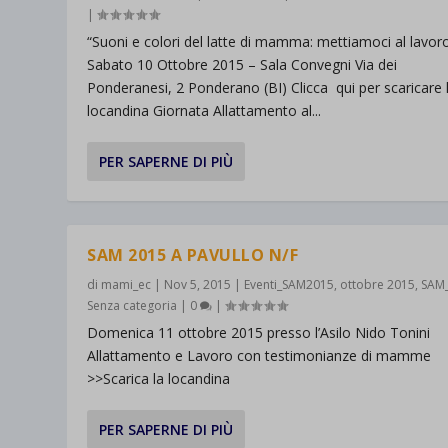
|
“Suoni e colori del latte di mamma: mettiamoci al lavor
Sabato 10 Ottobre 2015 – Sala Convegni Via dei
Ponderanesi, 2 Ponderano (BI) Clicca qui per scaricare 
locandina Giornata Allattamento al...
PER SAPERNE DI PIÙ
SAM 2015 A PAVULLO N/F
di
mami_ec
|
Nov 5, 2015
|
Eventi_SAM2015
,
ottobre 2015
,
SAM
Senza categoria
|
0
|
Domenica 11 ottobre 2015 presso l’Asilo Nido Tonini
Allattamento e Lavoro con testimonianze di mamme
>>Scarica la locandina
PER SAPERNE DI PIÙ