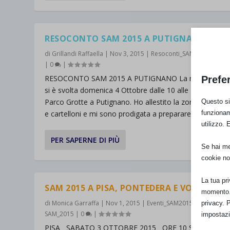
RESOCONTO SAM 2015 A PUTIGNANO
di
Grillandi Raffaella
|
Nov 3, 2015
|
Resoconti_SAM_2015
,
SAM_
|
0
|
RESOCONTO SAM 2015 A PUTIGNANO La manifestazi
Prefe
si è svolta domenica 4 Ottobre dalle 10 alle 12 presso il
Parco Grotte a Putignano. Ho allestito la zona con pallo
Questo sit
funzionam
e cartelloni e mi sono prodigata a preparare una ricca...
utilizzo. 
PER SAPERNE DI PIÙ
Se hai men
cookie no
La tua pr
SAM 2015 A PISA, PONTEDERA E VOLTERRA
momento. 
di
Monica Garraffa
|
Nov 1, 2015
|
Eventi_SAM2015
,
Flash Mob 
privacy. 
SAM_2015
|
0
|
impostazi
PISA SABATO 3 OTTOBRE 2015 ORE 10 Sala Regia d