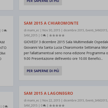
PER SAPERNE DI PIÙ
SAM 2015 A CHIAROMONTE
di
mami_ec
|
Nov 30, 2015
|
dicembre 2015
,
Eventi_SAM2015
,
|
0
SAM_2015
|
0
|
GIOVEDI’ 3 dicembre 2015 Sala Multimediale Ospedal
SAM
Giovanni Via Santa Lucia Chiaromonte Settimana Mon
ENTO
per l’allattamentoal seno nona edizione Programma
livi
9.00 Presentazione dell’evento ore 10.00 Benefici...
O
PER SAPERNE DI PIÙ
SAM 2015 A LAGONEGRO
di
mami_ec
|
Nov 22, 2015
|
dicembre 2015
,
Eventi_SAM2015
,
SAM_2015
|
0
|
|
0