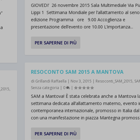
GIOVEDI’ 26 novembre 2015 Sala Multimediale Via Pi
Lippi 1 Settimana Mondiale per l’allattamento al sen
o”
edizione Programma ore 9.00 Accoglienza e
presentazione dell’evento ore 10.00 L’importanza...
la
PER SAPERNE DI PIÙ
RESOCONTO SAM 2015 A MANTOVA
di
Grillandi Raffaella
|
Nov 3, 2015
|
Resoconti_SAM_2015
,
SA
Senza categoria
|
0
|
_2015
,
SAM a Mantova! È stata celebrata anche a Mantova l
settimana dedicata all’allattamento materno, evento i
contemporanea internazionale, promosso in Italia da
con una manifestazione in piazza Mantegna promossa
PER SAPERNE DI PIÙ