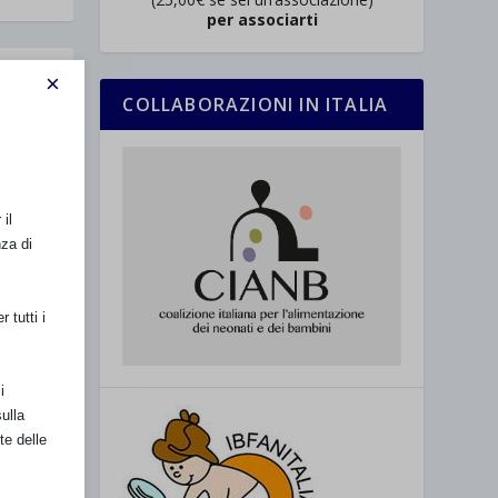
per associarti
×
COLLABORAZIONI IN ITALIA
15
,
Alberto
ssare
il
 rete
nza di
 tutti i
i
ulla
te delle