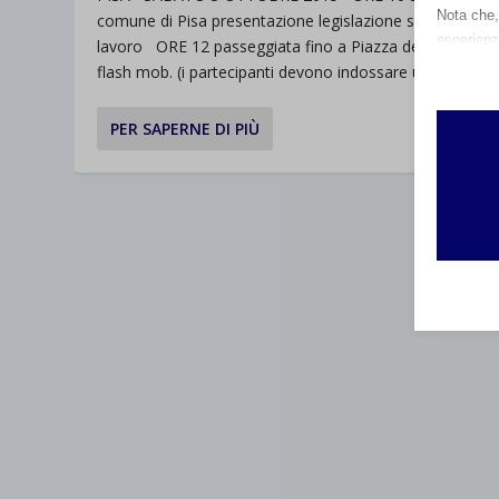
Nota che, 
comune di Pisa presentazione legislazione su allattame
esperienz
lavoro ORE 12 passeggiata fino a Piazza dei Miracoli p
Essen
flash mob. (i partecipanti devono indossare una...
I cooki
funzio
PER SAPERNE DI PIÙ
second
Analit
et-edito
I cooki
informa
mhcook
wordpre
Altri 
wordpre
_ga
Questa 
catego
wp-sett
_ga_*
wp-sett
jetpack
et-save