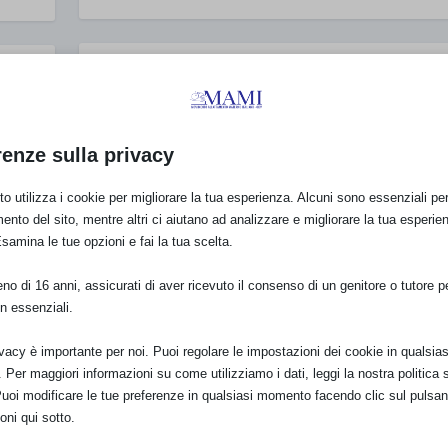
SAM 2015 A TORINO
di
Grillandi Raffaella
|
Nov 3, 2015
|
Eventi_SAM2015
,
SAM_20
2015
Senza categoria
|
0
|
SABATO 3 Ottobre 2015 FLASH MOB in Piazza Carlo 
one
renze sulla privacy
h10 ritrovo h10.30 flash mob: allattata generale, indo
qualcosa di arancione h11.15 interventi: Dott.ssa Pia
ncini
o utilizza i cookie per migliorare la tua esperienza. Alcuni sono essenziali per 
Morgando “FormAZIONE sul campo per il sostegno in
ento del sito, mentre altri ci aiutano ad analizzare e migliorare la tua esperie
tra...
Esamina le tue opzioni e fai la tua scelta.
o di 16 anni, assicurati di aver ricevuto il consenso di un genitore o tutore per
PER SAPERNE DI PIÙ
n essenziali.
ivacy è importante per noi. Puoi regolare le impostazioni dei cookie in qualsias
Per maggiori informazioni su come utilizziamo i dati, leggi la nostra politica s
SAM 2015 A RAGUSA
2015
,
Puoi modificare le tue preferenze in qualsiasi momento facendo clic sul pulsan
di
mami_ec
|
Ott 27, 2015
|
Eventi_SAM2015
,
ottobre 2015
,
oni qui sotto.
Resoconti_SAM_2015
,
Senza categoria
|
0
|
el