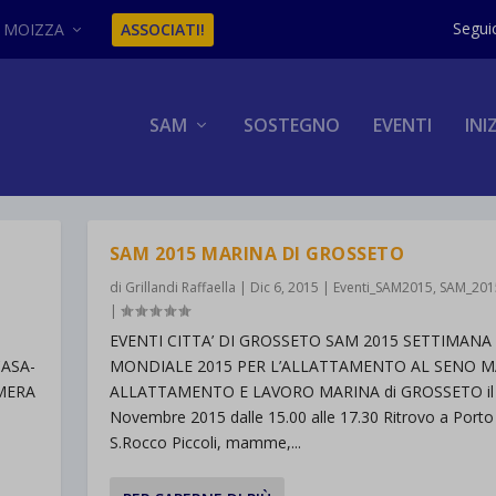
MOIZZA
ASSOCIATI!
SAM
SOSTEGNO
EVENTI
INI
SAM 2015 MARINA DI GROSSETO
di
Grillandi Raffaella
|
Dic 6, 2015
|
Eventi_SAM2015
,
SAM_201
|
O
EVENTI CITTA’ DI GROSSETO SAM 2015 SETTIMANA
CASA-
MONDIALE 2015 PER L’ALLATTAMENTO AL SENO
MERA
ALLATTAMENTO E LAVORO MARINA di GROSSETO il
Novembre 2015 dalle 15.00 alle 17.30 Ritrovo a Porto
S.Rocco Piccoli, mamme,...