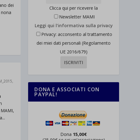
ano dei
Clicca qui per ricevere la
o nona
Newsletter MAMI
Leggi qui l'informativa sulla privacy
Privacy: acconsento al trattamento
dei miei dati personali (Regolamento
UE 2016/679)
M_2015
,
DONA E ASSOCIATI CON
PAYPAL!
a
n
l MAMI,
...
Dona
15,00€
(25,00€ se sei un’associazione)