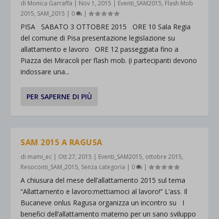
di
Monica Garraffa
|
Nov 1, 2015
|
Eventi_SAM2015
,
Flash Mob
2015
,
SAM_2015
|
0
|
PISA SABATO 3 OTTOBRE 2015 ORE 10 Sala Regia
del comune di Pisa presentazione legislazione su
allattamento e lavoro ORE 12 passeggiata fino a
Piazza dei Miracoli per flash mob. (i partecipanti devono
indossare una...
PER SAPERNE DI PIÙ
SAM 2015 A RAGUSA
di
mami_ec
|
Ott 27, 2015
|
Eventi_SAM2015
,
ottobre 2015
,
Resoconti_SAM_2015
,
Senza categoria
|
0
|
A chiusura del mese dell’allattamento 2015 sul tema
“Allattamento e lavoro:mettiamoci al lavoro!” L’ass. Il
Bucaneve onlus Ragusa organizza un incontro su I
benefici dell’allattamento materno per un sano sviluppo