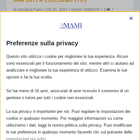
SAM 2015 A COLLEGNO (TO)
di
Annalisa Paini
|
Ott 25, 2015
|
Eventi_SAM2015
|
0
|
×
DIPARTIMENTO MATERNO INFANTILE S.S. ATTIVITA’
CONSULTORIALI Responsabile d.ssa Maita SARTORI
ALLATTAMENTO E LAVORO: METTIAMOCI AL
Preferenze sulla privacy
LAVORO! 16/10/2015 dalle ore 9.00 alle 9,30
accoglienza le attività si svolgeranno dalle ore 10,00...
Questo sito utilizza i cookie per migliorare la tua esperienza. Alcuni
sono essenziali per il funzionamento del sito, mentre altri ci aiutano ad
PER SAPERNE DI PIÙ
analizzare e migliorare la tua esperienza di utilizzo. Esamina le tue
opzioni e fai la tua scelta.
Se hai meno di 16 anni, assicurati di aver ricevuto il consenso di un
1
2
3
...
11
genitore o tutore per tutti i cookie non essenziali.
La tua privacy è importante per noi. Puoi regolare le impostazioni dei
cookie in qualsiasi momento. Per maggiori informazioni su come
CALENDARIO EVENTI
utilizziamo i dati, leggi la nostra politica sulla privacy. Puoi modificare
le tue preferenze in qualsiasi momento facendo clic sul pulsante delle
Non ci sono eventi
impostazioni qui sotto.