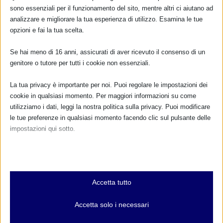
sono essenziali per il funzionamento del sito, mentre altri ci aiutano ad
analizzare e migliorare la tua esperienza di utilizzo. Esamina le tue
... oppure inserisci i tuoi dati:
opzioni e fai la tua scelta.
Nome:
Se hai meno di 16 anni, assicurati di aver ricevuto il consenso di un
genitore o tutore per tutti i cookie non essenziali.
Cognome:
La tua privacy è importante per noi. Puoi regolare le impostazioni dei
cookie in qualsiasi momento. Per maggiori informazioni su come
Indirizzo email:
utilizziamo i dati, leggi la nostra politica sulla privacy. Puoi modificare
le tue preferenze in qualsiasi momento facendo clic sul pulsante delle
impostazioni qui sotto.
Clicca qui per ricevere la
Nota che, se scegli di disabilitare alcuni tipi di cookie, questo potrebbe
Newsletter MAMI
influire sulla tua esperienza del sito e sui servizi che possiamo offrire.
Leggi qui l'informativa sulla privacy
Essenziali
Privacy: acconsento al trattamento dei miei dati
Accetta tutto
I cookie e i servizi essenziali abilitano le funzioni di base e sono
personali (Regolamento UE 2016/679)
necessari per il corretto funzionamento del sito web. Questi cookie
Accetta solo i necessari
e servizi non richiedono il consenso dell'utente secondo il GDPR.
Mostra dettagli