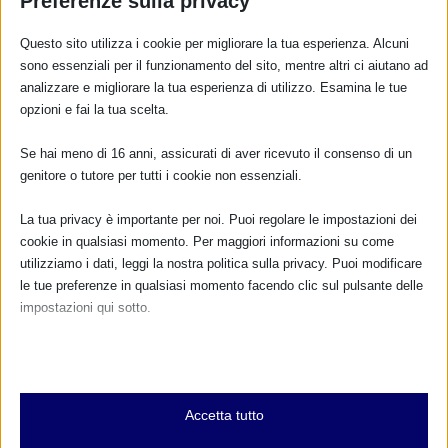
Preferenze sulla privacy
Questo sito utilizza i cookie per migliorare la tua esperienza. Alcuni
sono essenziali per il funzionamento del sito, mentre altri ci aiutano ad
analizzare e migliorare la tua esperienza di utilizzo. Esamina le tue
CALENDARIO EVENTI
opzioni e fai la tua scelta.
Non ci sono eventi
Se hai meno di 16 anni, assicurati di aver ricevuto il consenso di un
genitore o tutore per tutti i cookie non essenziali.
TUTTI GLI EVENTI
La tua privacy è importante per noi. Puoi regolare le impostazioni dei
cookie in qualsiasi momento. Per maggiori informazioni su come
utilizziamo i dati, leggi la nostra politica sulla privacy. Puoi modificare
le tue preferenze in qualsiasi momento facendo clic sul pulsante delle
FARMACI IN ALLATTAMENTO E
GRAVIDANZA
impostazioni qui sotto.
Nota che, se scegli di disabilitare alcuni tipi di cookie, questo potrebbe
NUMERO VERDE GRATUITO
influire sulla tua esperienza del sito e sui servizi che possiamo offrire.
800.883300
Essenziali
Accetta tutto
I cookie e i servizi essenziali abilitano le funzioni di base e sono
Maggiori informazioni
necessari per il corretto funzionamento del sito web. Questi cookie