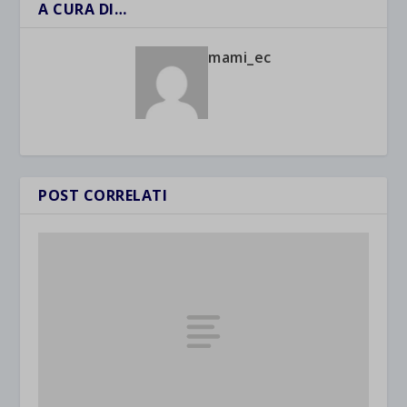
A CURA DI…
mami_ec
POST CORRELATI