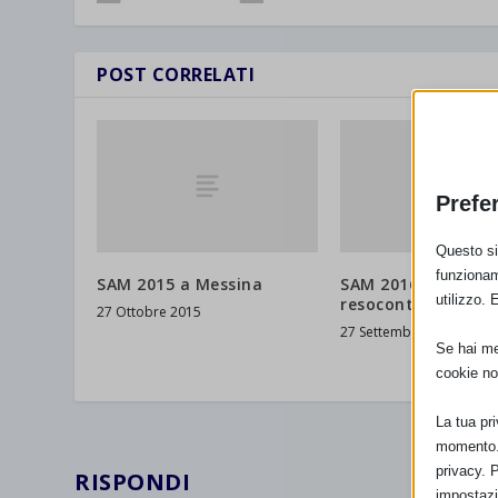
POST CORRELATI
Prefe
Questo sit
funzionam
SAM 2015 a Messina
SAM 2016 SIRACUS
utilizzo. 
resoconto
27 Ottobre 2015
27 Settembre 2016
Se hai men
cookie no
La tua pr
momento. 
privacy. 
RISPONDI
impostazi