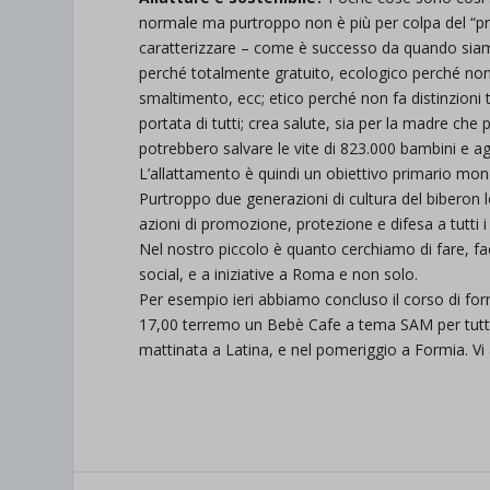
normale ma purtroppo non è più per colpa del “pr
caratterizzare – come è successo da quando sia
perché totalmente gratuito, ecologico perché non
smaltimento, ecc; etico perché non fa distinzioni t
portata di tutti; crea salute, sia per la madre che
potrebbero salvare le vite di 823.000 bambini e ag
L’allattamento è quindi un obiettivo primario mo
Purtroppo due generazioni di cultura del biberon
azioni di promozione, protezione e difesa a tutti i li
Nel nostro piccolo è quanto cerchiamo di fare, fac
social, e a iniziative a Roma e non solo.
Per esempio ieri abbiamo concluso il corso di 
17,00 terremo un Bebè Cafe a tema SAM per tutt
mattinata a Latina, e nel pomeriggio a Formia. V