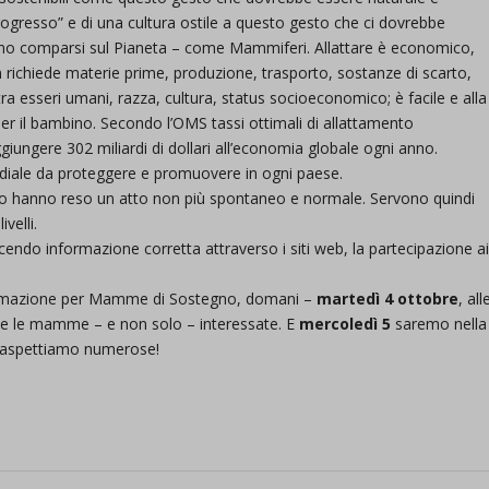
ogresso” e di una cultura ostile a questo gesto che ci dovrebbe
mo comparsi sul Pianeta – come Mammiferi. Allattare è economico,
 richiede materie prime, produzione, trasporto, sostanze di scarto,
ra esseri umani, razza, cultura, status socioeconomico; è facile e alla
 per il bambino. Secondo l’OMS tassi ottimali di allattamento
giungere 302 miliardi di dollari all’economia globale ogni anno.
ndiale da proteggere e promuovere in ogni paese.
 lo hanno reso un atto non più spontaneo e normale. Servono quindi
velli.
endo informazione corretta attraverso i siti web, la partecipazione a
formazione per Mamme di Sostegno, domani –
martedì 4 ottobre
, all
e le mamme – e non solo – interessate. E
mercoledì 5
saremo nella
i aspettiamo numerose!