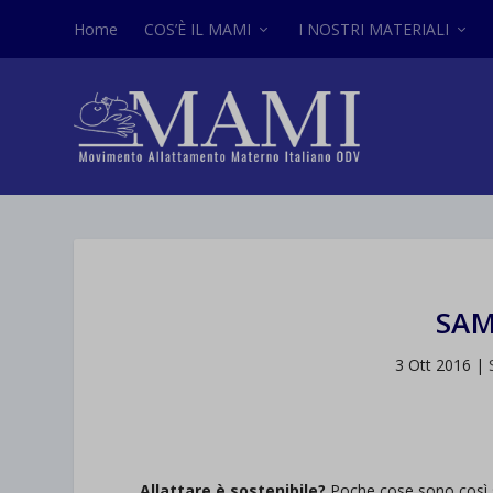
Home
COS’È IL MAMI
I NOSTRI MATERIALI
SAM
3 Ott 2016
|
Allattare è sostenibile?
Poche cose sono così s