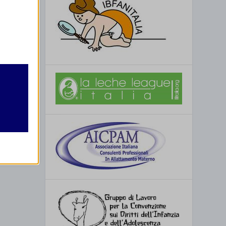
retto
utente
re