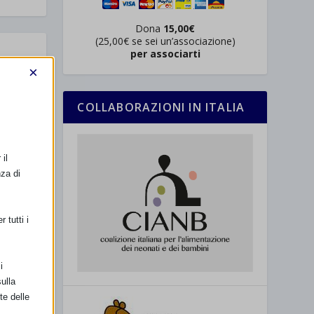
Dona
15,00€
(25,00€ se sei un’associazione)
per associarti
×
COLLABORAZIONI IN ITALIA
il
nza di
E) con
 tutti i
i
ulla
te delle