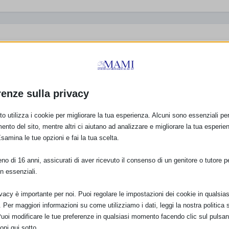
renze sulla privacy
o utilizza i cookie per migliorare la tua esperienza. Alcuni sono essenziali per 
ento del sito, mentre altri ci aiutano ad analizzare e migliorare la tua esperie
A con
Ambulatorio
SAM 2022 a Uscio (G
Esamina le tue opzioni e fai la tua scelta.
Allattamento GEPO: un
resoconto
nuovo servizio per le
1 Ottobre 2022
neomamme
o di 16 anni, assicurati di aver ricevuto il consenso di un genitore o tutore per
7 Marzo 2023
n essenziali.
ivacy è importante per noi. Puoi regolare le impostazioni dei cookie in qualsias
Per maggiori informazioni su come utilizziamo i dati, leggi la nostra politica s
Puoi modificare le tue preferenze in qualsiasi momento facendo clic sul pulsan
oni qui sotto.