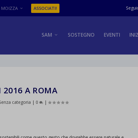
MOIZZA
ASSOCIATI!
SAM
SOSTEGNO
EVENTI
INI
 2016 A ROMA
Senza categoria
|
0
|
ostenibili come questo gesto che dovrebbe essere naturale e