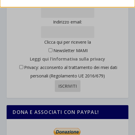
Cognome:
consentendoci di ottenere informazioni su come i visitatori
mhcookie
interagiscono con il nostro sito web.
wordpress_logged_in_*
Mostra dettagli
Indirizzo email:
wordpress_test_cookie
Altri servizi
_ga
Questa categoria include tutti i cookie, i domini e i servizi che non
wp-settings-*
rientrano nelle altre categorie specifiche o che non sono stati
Clicca qui per ricevere la
_ga_*
wp-settings-time-*
esplicitamente categorizzati.
Newsletter MAMI
jetpackState[message]
Mostra dettagli
Leggi qui l'informativa sulla privacy
Privacy: acconsento al trattamento dei miei dati
et-saved-post*
personali (Regolamento UE 2016/679)
wpc*
DONA E ASSOCIATI CON PAYPAL!