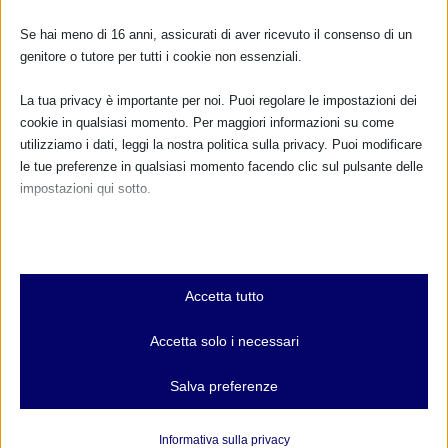
Se hai meno di 16 anni, assicurati di aver ricevuto il consenso di un
FARMACI IN ALLATTAMENTO E
genitore o tutore per tutti i cookie non essenziali.
GRAVIDANZA
La tua privacy è importante per noi. Puoi regolare le impostazioni dei
NUMERO VERDE GRATUITO
cookie in qualsiasi momento. Per maggiori informazioni su come
utilizziamo i dati, leggi la nostra politica sulla privacy. Puoi modificare
800.883300
le tue preferenze in qualsiasi momento facendo clic sul pulsante delle
impostazioni qui sotto.
Maggiori informazioni
Nota che, se scegli di disabilitare alcuni tipi di cookie, questo potrebbe
influire sulla tua esperienza del sito e sui servizi che possiamo offrire.
RIMANI AGGIORNATO
Essenziali
Accetta tutto
I cookie e i servizi essenziali abilitano le funzioni di base e sono
necessari per il corretto funzionamento del sito web. Questi cookie
Accetta solo i necessari
e servizi non richiedono il consenso dell'utente secondo il GDPR.
... oppure inserisci i tuoi dati:
Mostra dettagli
Nome:
Salva preferenze
Analitici
et-editor-available-post-*
I cookie di statistica raccolgono informazioni sull'utilizzo,
Informativa sulla privacy