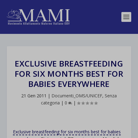
EXCLUSIVE BREASTFEEDING
FOR SIX MONTHS BEST FOR
BABIES EVERYWHERE
21 Gen 2011
|
Documenti_OMS/UNICEF
,
Senza
categoria
|
0
|
Exclusive breastfeeding for six months best for babies