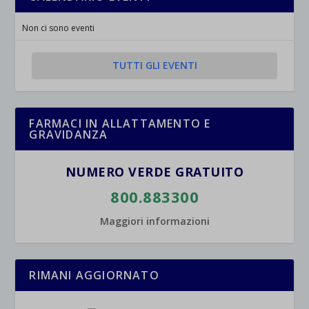
jetpackState[message]
Mostra dettagli
Non ci sono eventi
et-saved-post*
TUTTI GLI EVENTI
wpc*
FARMACI IN ALLATTAMENTO E
GRAVIDANZA
NUMERO VERDE GRATUITO
800.883300
Maggiori informazioni
RIMANI AGGIORNATO