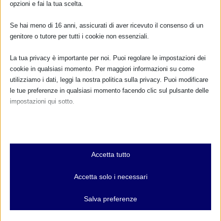
TUTTI GLI EVENTI
opzioni e fai la tua scelta.
Se hai meno di 16 anni, assicurati di aver ricevuto il consenso di un
genitore o tutore per tutti i cookie non essenziali.
FARMACI IN ALLATTAMENTO E
GRAVIDANZA
La tua privacy è importante per noi. Puoi regolare le impostazioni dei
cookie in qualsiasi momento. Per maggiori informazioni su come
NUMERO VERDE GRATUITO
utilizziamo i dati, leggi la nostra politica sulla privacy. Puoi modificare
le tue preferenze in qualsiasi momento facendo clic sul pulsante delle
800.883300
impostazioni qui sotto.
Maggiori informazioni
Nota che, se scegli di disabilitare alcuni tipi di cookie, questo potrebbe
influire sulla tua esperienza del sito e sui servizi che possiamo offrire.
Essenziali
RIMANI AGGIORNATO
Accetta tutto
I cookie e i servizi essenziali abilitano le funzioni di base e sono
necessari per il corretto funzionamento del sito web. Questi cookie
Accetta solo i necessari
e servizi non richiedono il consenso dell'utente secondo il GDPR.
... oppure inserisci i tuoi dati:
Mostra dettagli
Salva preferenze
Nome:
Analitici
et-editor-available-post-*
I cookie di statistica raccolgono informazioni sull'utilizzo,