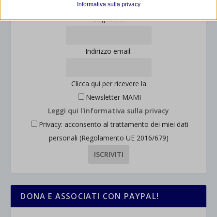
Informativa sulla privacy
consentendoci di ottenere informazioni su come i visitatori
mhcookie
Cognome:
interagiscono con il nostro sito web.
wordpress_logged_in_*
Mostra dettagli
wordpress_test_cookie
Indirizzo email:
Altri servizi
_ga
Questa categoria include tutti i cookie, i domini e i servizi che non
wp-settings-*
rientrano nelle altre categorie specifiche o che non sono stati
_ga_*
wp-settings-time-*
Clicca qui per ricevere la
esplicitamente categorizzati.
jetpackState[message]
Newsletter MAMI
Mostra dettagli
Leggi qui l'informativa sulla privacy
Privacy: acconsento al trattamento dei miei dati
et-saved-post*
personali (Regolamento UE 2016/679)
wpc*
DONA E ASSOCIATI CON PAYPAL!