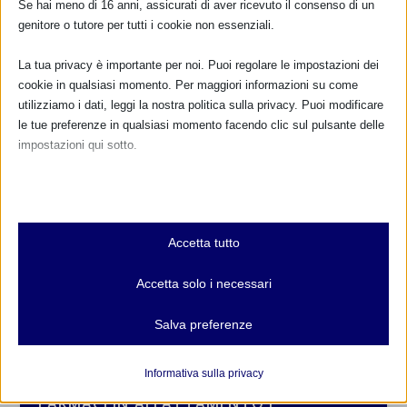
Se hai meno di 16 anni, assicurati di aver ricevuto il consenso di un
genitore o tutore per tutti i cookie non essenziali.
La tua privacy è importante per noi. Puoi regolare le impostazioni dei
cookie in qualsiasi momento. Per maggiori informazioni su come
utilizziamo i dati, leggi la nostra politica sulla privacy. Puoi modificare
le tue preferenze in qualsiasi momento facendo clic sul pulsante delle
impostazioni qui sotto.
Nota che, se scegli di disabilitare alcuni tipi di cookie, questo potrebbe
influire sulla tua esperienza del sito e sui servizi che possiamo offrire.
Essenziali
CALENDARIO EVENTI
Accetta tutto
I cookie e i servizi essenziali abilitano le funzioni di base e sono
necessari per il corretto funzionamento del sito web. Questi cookie
Non ci sono eventi
Accetta solo i necessari
e servizi non richiedono il consenso dell'utente secondo il GDPR.
Mostra dettagli
Salva preferenze
TUTTI GLI EVENTI
Analitici
et-editor-available-post-*
I cookie di statistica raccolgono informazioni sull'utilizzo,
Informativa sulla privacy
consentendoci di ottenere informazioni su come i visitatori
mhcookie
FARMACI IN ALLATTAMENTO E
interagiscono con il nostro sito web.