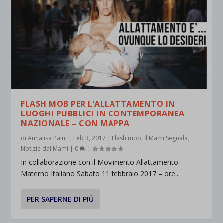
FLASH MOB PER L’ALLATTAMENTO IN
LUOGHI PUBBLICI IN CONTEMPORANEA
NAZIONALE – CON MAPPA
di
Annalisa Paini
|
Feb 3, 2017
|
Flash mob
,
Il Mami Segnala
,
Notizie dal Mami
|
0
|
In collaborazione con il Movimento Allattamento
Materno Italiano Sabato 11 febbraio 2017 – ore...
PER SAPERNE DI PIÙ