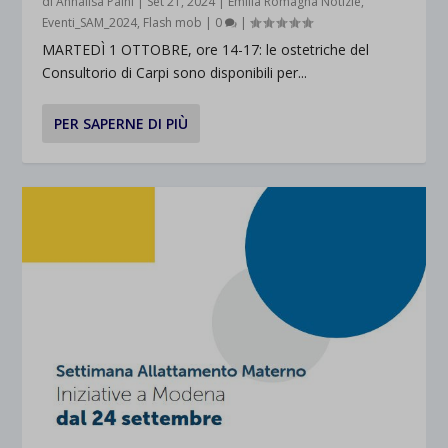
di
Annalisa Paini
|
Set 21, 2024
|
Emilia Romagna Notizie
,
Eventi_SAM_2024
,
Flash mob
|
0
|
MARTEDÌ 1 OTTOBRE, ore 14-17: le ostetriche del
Consultorio di Carpi sono disponibili per...
PER SAPERNE DI PIÙ