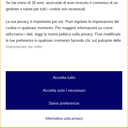
Se hai meno di 16 anni, assicurati di aver ricevuto il consenso di un
genitore o tutore per tutti i cookie non essenziali.
La tua privacy è importante per noi. Puoi regolare le impostazioni dei
SAM 2023 a Cervia (RA)
cookie in qualsiasi momento. Per maggiori informazioni su come
28 Settembre 2023
utilizziamo i dati, leggi la nostra politica sulla privacy. Puoi modificare
le tue preferenze in qualsiasi momento facendo clic sul pulsante delle
impostazioni qui sotto.
RISPONDI
Nota che, se scegli di disabilitare alcuni tipi di cookie, questo potrebbe
influire sulla tua esperienza del sito e sui servizi che possiamo offrire.
Essenziali
Accetta tutto
I cookie e i servizi essenziali abilitano le funzioni di base e sono
necessari per il corretto funzionamento del sito web. Questi cookie
Accetta solo i necessari
e servizi non richiedono il consenso dell'utente secondo il GDPR.
Mostra dettagli
Salva preferenze
Analitici
et-editor-available-post-*
I cookie di statistica raccolgono informazioni sull'utilizzo,
Informativa sulla privacy
consentendoci di ottenere informazioni su come i visitatori
mhcookie