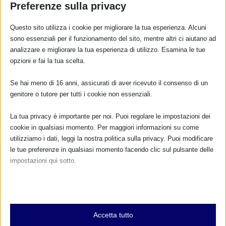
Preferenze sulla privacy
Questo sito utilizza i cookie per migliorare la tua esperienza. Alcuni
sono essenziali per il funzionamento del sito, mentre altri ci aiutano ad
analizzare e migliorare la tua esperienza di utilizzo. Esamina le tue
opzioni e fai la tua scelta.
Se hai meno di 16 anni, assicurati di aver ricevuto il consenso di un
genitore o tutore per tutti i cookie non essenziali.
La tua privacy è importante per noi. Puoi regolare le impostazioni dei
Sam2025 a Milano_con resoconto
cookie in qualsiasi momento. Per maggiori informazioni su come
17 Settembre 2025
utilizziamo i dati, leggi la nostra politica sulla privacy. Puoi modificare
le tue preferenze in qualsiasi momento facendo clic sul pulsante delle
impostazioni qui sotto.
Nota che, se scegli di disabilitare alcuni tipi di cookie, questo potrebbe
influire sulla tua esperienza del sito e sui servizi che possiamo offrire.
Essenziali
Accetta tutto
I cookie e i servizi essenziali abilitano le funzioni di base e sono