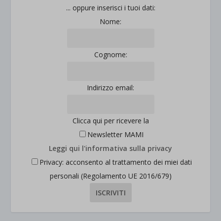
jetpackState[message]
... oppure inserisci i tuoi dati:
Mostra dettagli
Nome:
et-saved-post*
wpc*
Cognome:
Indirizzo email:
Clicca qui per ricevere la
Newsletter MAMI
Leggi qui l'informativa sulla privacy
Privacy: acconsento al trattamento dei miei dati
personali (Regolamento UE 2016/679)