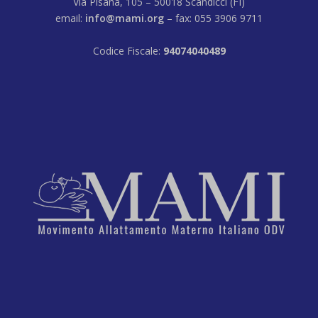
Via Pisana, 105 – 50018 Scandicci (FI)
email:
info@mami.org
– fax: 055 3906 9711
Codice Fiscale:
94074040489